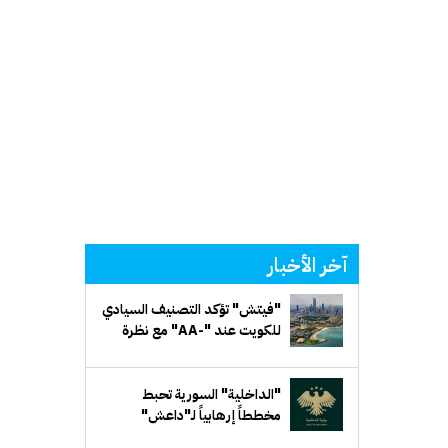
آخر الأخبار
"فيتش" تؤكد التصنيف السيادي
للكويت عند "-AA" مع نظرة
مستقبلية مستقرة
"الداخلية" السورية تحبط
مخططاً إرهابياً لـ"داعش"
يستهدف جهة حكومية في ريف