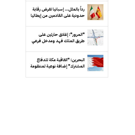
دمشق
رداً بالمثل... إسبانيا تفرض رقابة
حدودية على القادمين من إيطاليا
"المرور": إغلاق حارتين على
طريق الملك فهد ومدخل فرعي
مقابل بيان لمدة أسبوع
البحرين: "اتفاقية مكة للدفاع
المشترك" إضافة نوعية لمنظومة
الدفاع الخليجي