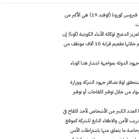
أطلقت شركة البترول الوطنية الكويتية امس حملة للتطعيم ضد فيروس كورونا (كوفيد 19) هي الأكبر من
ت.
 الدعيج لوكالة الأنباء الكويتية (كونا) إن
هذه الحملة تنفذ بالتعاون مع وزارة الصحة ومن المنتظر أن يتم خلالها تطعيم قرابة 10 آلاف موظف من
د الدولة بمواجهة انتشار هذا الوباء
ليتحقق لولا تضافر جهود الشركة ووزارة
واء من خلال توفير اللقاحات أو توفير
 العدد الكبير من الأشخاص لأخذ اللقاح في
دريب الأمن والاطفاء التابع للشركة كموقع
خاصة ما يتعلق منها باشتراطات الأمن