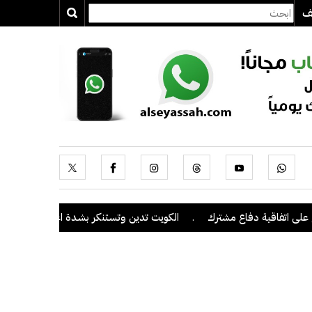
يف
تفاقية دفاع مشترك
.
الكويت تدين وتستنكر بشدة اعتداءات ميليشيا الحو