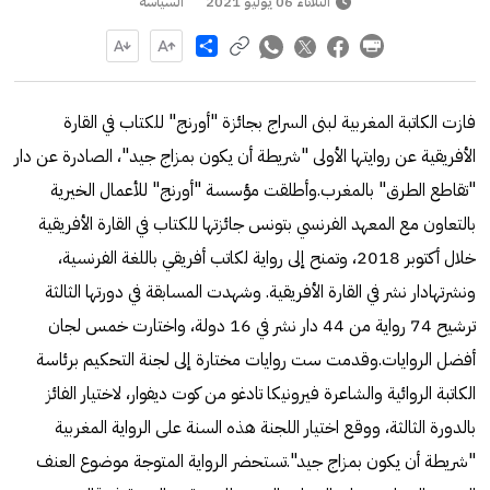
الثلاثاء 06 يوليو 2021
السياسة
Share
فازت الكاتبة المغربية لبنى السراج بجائزة "أورنج" للكتاب في القارة
الأفريقية عن روايتها الأولى "شريطة أن يكون بمزاج جيد"، الصادرة عن دار
"تقاطع الطرق" بالمغرب.وأطلقت مؤسسة "أورنج" للأعمال الخيرية
بالتعاون مع المعهد الفرنسي بتونس جائزتها للكتاب في القارة الأفريقية
خلال أكتوبر 2018، وتمنح إلى رواية لكاتب أفريقي باللغة الفرنسية،
ونشرتهادار نشر في القارة الأفريقية. وشهدت المسابقة في دورتها الثالثة
ترشيح 74 رواية من 44 دار نشر في 16 دولة، واختارت خمس لجان
أفضل الروايات.وقدمت ست روايات مختارة إلى لجنة التحكيم برئاسة
الكاتبة الروائية والشاعرة فيرونيكا تادغو من كوت ديفوار، لاختيار الفائز
بالدورة الثالثة، ووقع اختيار اللجنة هذه السنة على الرواية المغربية
"شريطة أن يكون بمزاج جيد".تستحضر الرواية المتوجة موضوع العنف