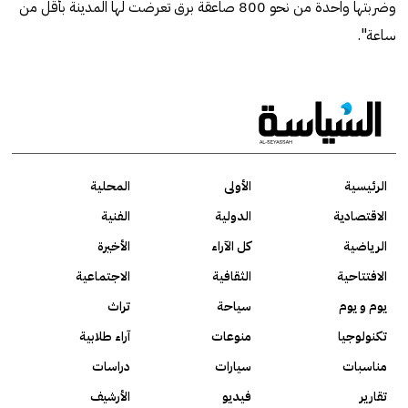
وضربتها واحدة من نحو 800 صاعقة برق تعرضت لها المدينة بأقل من
ساعة".
الرئيسية
الأولى
المحلية
الاقتصادية
الدولية
الفنية
الرياضية
كل الآراء
الأخيرة
الافتتاحية
الثقافية
الاجتماعية
يوم و يوم
سياحة
تراث
تكنولوجيا
منوعات
آراء طلابية
مناسبات
سيارات
دراسات
تقارير
فيديو
الأرشيف