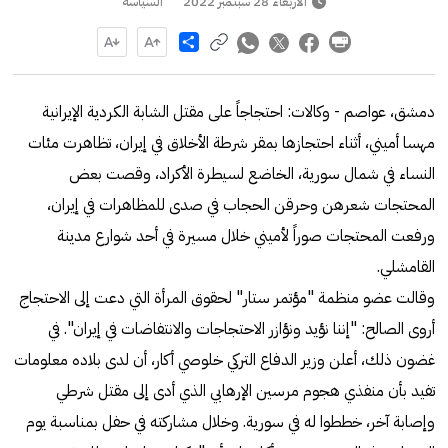
الأربعاء 28 سبتمبر 2022
السياسة
Share
دمشق، عواصم - وكالات: احتجاجاً على مقتل الشابة الكردية الإيرانية
مهسا أميني، أثناء احتجازها بمقر شرطة الأخلاق في إيران، تظاهرت مئات
النساء في شمال سورية، الخاضع لسيطرة الأكراد، وقصت بعض
المحتجات شعرهن وحرقن الحجاب في صدى للمظاهرات في إيران،
ورفعت المحتجات صوراً لأميني خلال مسيرة في أحد شوارع مدينة
القامشلي.
وقالت عضو منظمة "مؤتمر ستار" لحقوق المرأة التي دعت إلى الاحتجاج
أروى الصالح: "إننا نؤيد ونؤازر الاحتجاجات والانتفاضات في إيران". في
غضون ذلك، أعلن وزير الدفاع التركي خلوصي أكار، أن لدى بلاده معلومات
تفيد بأن منفذي هجوم مرسين الإرهابي الذي أدى إلى مقتل شرطي
وإصابة آخر، خططوا له في سورية. وخلال مشاركته في حفل بمناسبة يوم