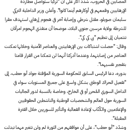
المصابين في الحروب، شدد أكار على أن "تركيا ستواصل مطاردة
الإرهابيين وقمعهم في أوكارهم أينما كانوا". وأعلن وزير الداخلية التركي
سليمان صويلو، مقتل شرطي وإصابة آخر في هجوم إرهابي استهدف مقرا
للشرطة بولاية مرسين جنوبي البلاد، موضحا أن منفذي الهجوم امرأتان
تنتميان إلى تنظيم "بي كي كي".
وقال: "حصلت اشتباكات بين الإرهابيتين والعناصر الأمنية وخلالها تمكنت
العناصر من إصابتهما، وعندما أدركتا أنهما لن تتمكنا من الفرار قامتا
بتفجير نفسيهما".
بدوره، دعا الرئيس السابق للحكومة السورية المؤقتة جواد أبو حطب، إلى
"تفعيل الحراك الوطني بشكل واسع على جميع المستويات سواء في
الداخل السوري المُحرر أو في الخارج، وخاصة بالنسبة لدور الجاليات
السورية حول العالم والشخصيات الوطنية والناشطين الحقوقيين
والإعلاميين والكُتّاب لإعادة الفعالية والتأثير للسوريين خلال الفترة
المقبلة".
وشدّد "أبو حطب"، على أن مواقفهم من الثورة لم ولن تتغير مهما تبدلت