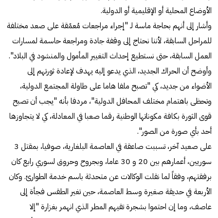
الأوضاع المحلية أو الإقليمية أو الدولية.
وأشار إلى أنهم بحاجة ماسة لـ "إجراء مراجعات مُعمّقة على صعد مختلفة
للمراحل السابقة، لأننا نحتاج إلى وقفة جادة ومراجعة حاسمة لمسارات
العمل السابقة، حتى نستطيع إحداث التغيير المأمول والمنشود في البلاد".
وأوضح أن الحراك الجديد، الذي يدعو إليه يهدف لإعادة ثورتهم إلى
الأضواء من جديد، كي "تصبح ملفا هاما على طاولة المجتمع الدولية،
وتحظى باهتمام مختلف المحافل الدولية"، مردفا بأنه "يجب أن تصبح
قوى الثورة بكافة مكوناتها الوطنية رقما صعبا في المعادلة، كي لا يتجاوزها
أحد بأي صورة من الصور".
على صعيد آخر، تسببت صاعقة في العاصمة البلغارية، صوفيا، بمقتل 3
سوريين، أعمارهم بين 20 و 30 عاما، وبجروح وحروق لسوري رابع كان
برفقتهم، وفقاً لما نقلت الوكالات عن متحدثة باسم خدمة الطوارئ. وكان
الأربعة في حديقة صغيرة وسط العاصمة، حين تغير الطقس فجأة إلى
عاصف، وما إن احتموا بشجرة تقيهم المطر الذي انهمر بغزارة "إلا