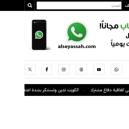
يف
فاقية دفاع مشترك
.
الكويت تدين وتستنكر بشدة اعتداءات ميليشيا الحوث