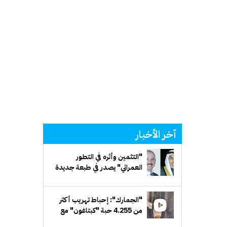
آخر الأخبار
"التثمين وأثره في التطور
العمراني" يصدر في طبعة جديدة
مَزيدة
"الجمارك": إحباط تهريب أكثر
من 4.255 حبة "كبتاغون" مع
مسافر قادم من سورية