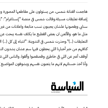
هاجمت الفنانة شمس، من يستولون على مقاطعها المصورة ونش
إضافة تعليقات مسيئة.وقالت شمس في منصة "إنستاغرام": "ف
سنابي ويقصونها علشان يجيبون نسب متابعة واعلانات من غير 
مثل ما هو، والألعن ان بعض القطيع ما يكلف نفسه يبحث عن ال
التعليقات (...)".وحذرت شمس في التدوينة: "انتباه إلى كل (...) 
كتافهم من خير أخبارنا اللي يحطون فيها سم عشان يشدون الناس 
أوقف أعبر عن اللي في خاطري وقصقصوا وألفوا، والناس اللي ت
وأنا آخذ حسناتهم لانهم ما يتعبون نفسهم ويشوفون المواضيع ك