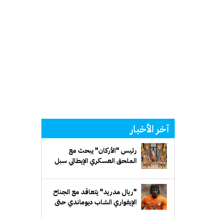
آخر الأخبار
رئيس "الأركان" يبحث مع
الملحق العسكري الإيطالي سبل
تعزيز التعاون العسكري
"ريال مدريد" يتعاقد مع الجناح
الإيفواري الشاب ديوماندي حتى
2033