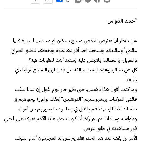
أحمد الدواس
هل ننتظر ان يعترض شخص مسلح بسكين او مسدس لسيارة فيها
عائلتي أو عائلتك، ويسحب احد أفرادها عنوة ويختطفه لنطلق الصراخ
والعويل، والمطالبة بالقبض عليه وتنفيذ أشد العقوبات فيه؟
كل شيء جائز، وهذه ليست مبالغة، بل قد يطرق المسلح أبوابنا بأي
ذريعة.
وما كدت أقول هذا بالأمس، حتى ظهر خبراليوم يقول إن شابا يباغت
قائدي المركبات ويشهرعليهم "الدرنفيس"(مفك براغي) بوجوههم في
ساحات الانتظار، يهددهم بالقتل كي يسلموه ما بحوزتهم من أموال،
وهواتف، وساعات ثم يفر ركضاً، لكن المجني عليه الأخير تعرف على الجاني
فور مشاهدته في طابور عرض.
الأمر لن يقف عند هذا الحد، فقد يتربص بنا المجرمون أمام البنوك،