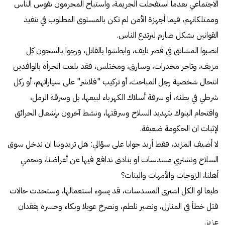
الاجتماعي بعدما استفحلت الجريمة، واستباح المجرمون نفوس الناس
وممتلكاتهم، فيما أجهزة الأمن لم تكن بالمستوى المطلوب في تنفيذ
القوانين بشكل صارم ليرتدع الناس.
انصبوا المشانق في قصر نايف، وابطشوا بالقاتل، وزجوا بالسجون كل
مزيف، وتاجر مخدرات، وسارق، ومختلس، فقد بلغت الجرأة بالوافدين
انتحال شخصية رجل المباحث، أو تركيب "فلاشر" على سياراتهم، أو ركل
شرطي في بطنه، أو سرقة أسلاك الكهرباء لبيعها، بل وسرقة الرمل،
واقتحام البنوك بتهديد السلاح وسرقتها، ونشط آخرون بإشعال الحرائق
لإثبات ان الحكومة ضعيفة.
لا أضيف المزيد، فقط أريد جوابا على سؤالي: هل تريدوننا ان ندخل سوق
السلاح ونشتري مسدسات او بنادق ندافع فيها عن أعراضنا، ونحمي
أهلنا، الزوجات والأمهات والبنات؟
طبعا لو الكل اشترى المسدسات، قد يسوء استعمالها، وستحدث حالات
قتل خطأ في المنازل، ونصير نلطم، ونصرخ عويلا وبكاء وحسرة بفقدان
عزيز.