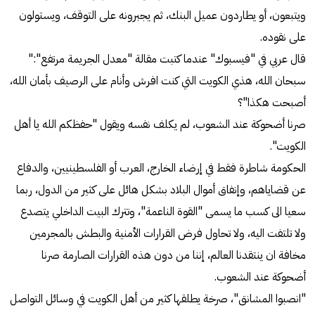
ويتبعون، أو يطاردون عميل البنك، ثم يجبرونه على التوقف، ويستولون
على نقوده.
قال عربي في "فيسبوك" عندما كتبت مقالة "معدل الجريمة مرتفع":"
سبحان الله، هذي الكويت التي كنت افرش وأنام على الرصيف بأمان الله،
أصبحت هكذا"؟
صرنا أضحوكة عند الشعوب، لم يكلف نفسه ويقول "حفظكم الله يا أهل
الكويت".
الحكومة شاطرة فقط في إرضاء الخارج، العرب أو الفلسطينيين، والدفاع
عن قضاياهم، وإنفاق أموال البلاد بشكل هائل على كثير من الدول، ربما
سعيا الى كسب ما يسمى "القوة الناعمة"، وتترك البيت الداخلي يتصدع
ولا تلتفت اليه، ولا تحاول فرض القرارات الأمنية والبطش بالمجرمين
مخافة ان ينتقدنا العالم، إننا من دون هذه القرارات الصارمة صرنا
أضحوكة عند الشعوب.
"انصبوا المشانق"، صرخة يطلقها كثير من أهل الكويت في وسائل التواصل