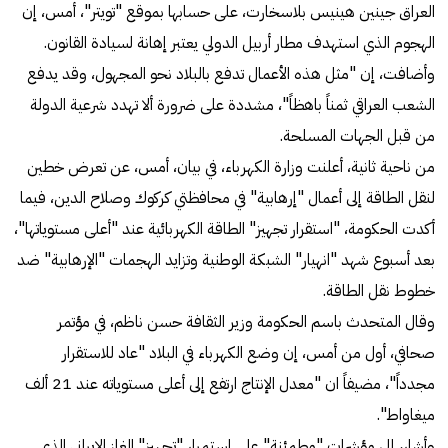
العراق جينين هينيس بلاسخارت، على حسابها بموقع "تويتر"، أمس، إن
الهجوم الذي استهدف مطار أربيل الدولي يعتبر إهانة لسيادة القانون.
وأضافت، إن "مثل هذه الأعمال تدفع بالبلاد نحو المجهول، وقد يدفع
الشعب العراقي ثمناً باهظاً"، مشددة على ضرورة ألا تهدد شرعية الدولة
من قبل الجهات المسلحة.
من ناحية ثانية، أعلنت وزارة الكهرباء، في بيان، أمس، عن تعرض خطين
لنقل الطاقة إلى أعمال "إرهابية" في محافظتي كركوك وصلاح الدين، فيما
أكدت الحكومة، "استقرار تجهيز" الطاقة الكهربائية عند "أعلى مستوياتها"،
بعد أسبوع شهد "انهيار" الشبكة الوطنية وتزايد الهجمات "الإرهابية" ضد
خطوط نقل الطاقة.
وقال المتحدث باسم الحكومة وزير الثقافة حسن ناظم، في مؤتمر
صحافي، أول من أمس، إن وضع الكهرباء في البلاد "عاد للاستقرار
مجدداً"، مضيفاً ان "معدل الإنتاج ارتفع إلى أعلى مستوياته عند 21 ألف
ميغاواط".
وأشار، إلى مؤشرات "مطمئنة" على استمرار "تجهيز" الغاز الإيراني الذي