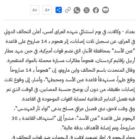
Share
بغداد - وكالات، في يوم استثنائي شهده العراق أمس، أعلن التحالف الدولي
في العراق، عن تسجيل ثلاث إصابات، إثر هجوم بـ 14 صاروخ على قاعدة
"عين الأسد" بمحافظة الأنبار، التي تضم قوات أميركية، في حين شهد مطار
أربيل بإقليم كردستان، هجوماً بطائرات مسيّرة محملة بالمواد المتفجرة.
وقال المتحدث باسم التحالف واين ماروتو، إن "هجوماً بـ 14 صاروخاً
وقع ظهراً، مستهدفاً قاعدة عين الأسد ومحيطها"، وأشار، إلى وقوع ثلاث
إصابات طفيفة، من دون أن يوضح جنسية المصابين، في الوقت الذي تم
فيه تفعيل التدابير الدفاعية لحماية القوات الموجودة في القاعدة.
وفي وقت لاحق، تبنى فصيل عراقي مسلح يدعى "لواء ثأر المهندس"،
الهجوم على قاعدة "عين الأسد"، مشيراً إلى "استهداف القاعدة بـ 30
صاروخاً، وتم إصابة الأهداف بدقة عالية".
وجاء الهجوم في إطار تصعيد لافت في الهجمات ضد قوات التحالف في