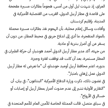
العراق، إذ شهدت ليل أول من أمس، هجوماً بطائرات مسيرة مفخخة
على قاعدة في مطار أربيل الدولي، القريب من القنصلية الأميركية في
المدينة، بإقليم كردستان.
وأفادت وسائل إعلام محلية، بأن الهجوم نفذ بطائرات مسيرة محملة
بالمواد المتفجرة، ما أدى إلى اندلاع حريق في محيط المطار، من دون أن
يسفر عن أي أضرار بشرية أو مادية.
من جهته، أكد مدير مطار أربيل الدولي أحمد هوشيار، أن حركة الطيران في
المطار مستمرة، بعد أن كانت قد توقفت لفترة وجيزة.
بدوره، اعتبر ‏محافظ أربيل أوميد خوشناو، أن "ما تعرض له مطار أربيل
الدولي عمل إرهابي بامتياز".
في غضون ذلك، ذكرت وزارة الدفاع الأميركية "البنتاغون"، في بيان، أن
"التقارير الأولية تشير إلى عدم حدوث أضرار بمطار أربيل أو إصابات أو
خسائر في الأرواح".
في سياق متصل، قالت الممثلة الخاصة للأمين العام للأمم المتحدة في