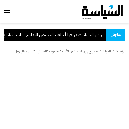
عاجل
وزير التربية يصدر قراراً بإلغاء الترخيص التعليمي للمدرسة الإيرانية
الرئيسية
/
الدولية
/
صواريخ إيران تدكّ "عين الأسد" وهجوم بـ"المسيّرات" على مطار أربيل