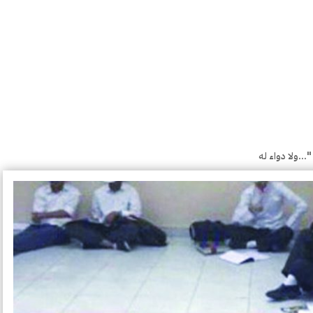
..ولا دواء له