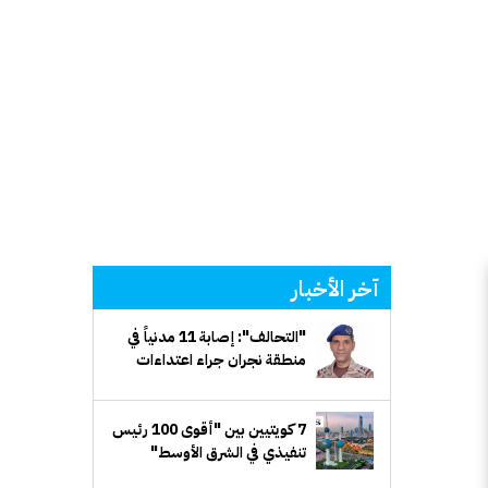
آخر الأخبار
"التحالف": إصابة 11 مدنياً في
منطقة نجران جراء اعتداءات
إرهابية حوثية
7 كويتيين بين "أقوى 100 رئيس
تنفيذي في الشرق الأوسط"