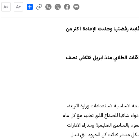
Share
ابية رفضتها وطلبت الإعادة أكثر من
 و 8 ممارسات خاصة بالأثاث الطلابي منذ ابريل لاتكفي نصف
السمة الاساسية لاستعدادات وزارة التربية،
دواء شافيا للصداع الذي تعانيه مع كل عام
يشمل جميع القيادات من وكلاء و3 مدراء عموم بالمناطق التعليمية ومدراء الادارات
كل مباشر فباتت كل الجهود التي تبذل