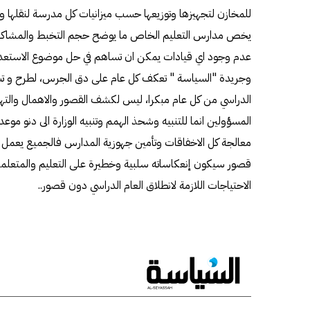
للمخازن لتجهيزها وتوزيعها حسب ميزانيات كل مدرسة لنقلها واي
يخص مدارس التعليم الخاص ما يوضح حجم التخبط والمشاكل التي
عدم وجود اي قيادات يمكن ان تساهم في حل موضوع الاستعدادا
وجريدة "السياسة " تعكف كل عام على دق الجرس، لطرح و تس
الدراسي من كل عام مبكرا، ليس لكشف القصور والاهمال والته
المسؤولين انما للتنبيه وشحذ الهمم وتنبيه الوزارة الى دنو موعد
معالجة كل الاخفاقات وتأمين جهوزية المدارس فالجميع يعمل في
قصور سيكون إنعكاساته سلبية وخطيرة على التعليم والمتعلمين 
الاحتياجات اللازمة لانطلاق العام الدراسي دون قصور..