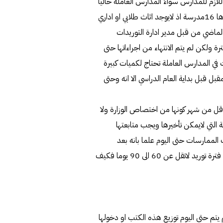
للازم للمدارس سواءً المدارس العاملة حالياً
او التي ستفتتح مع بداية العام الدراسي في سبتمبر المقبل وعددها 16مدرسة اذ لايوجد اثاث طلابي او اداري
ريل الماضي من قبل مدير ادارة التوريدات
رة ولكن لم يتم الانتهاء من اجراءاتها حتى
 في المدارس العاملة تحتاج لكميات كبيرة
 قبل بداية العام الدراسي الا انه وحتى
ل من شهر كونها من اختصاص الوزارة ولا
التي لايمكن تأخيرها ويجب متابعتها
ك الممارسات حتى اليوم علما بانه بعد
ترسيتها تحتاج الشركات لوقت طويل لتوقيع العقود بالاضافة الى فترة توريد لاتقل عن 60 الى 90 يوما فكيف
يتم حتى اليوم توزيع هذه الكتب او دخولها