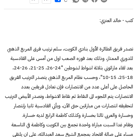
كتب - خالد العنزي:
تصدر فريق الطائرة الأول بنادي الكويت، سلم ترتيب فرق المربع الذهبي
للدوري الممتاز، وذلك بعد فوزه الصعب اول من أمس على القادسية
بعد لقاء ماراثوني بثلاثة اشواط لشوطين "24-26، 25-21، 26-24،
18-25، 15-10"، وحسب نظام المربع الذهبي يتصدر الترتيب الفريق
الحاصل على أعلى عدد من الانتصارات فإن تعادل فريقين بعدد
الانتصارات يتم اللجوء الى النقاط ثم نقاط الاشواط، وتصدر الأبيض الترتيب
لتحقيقه انتصارات من مباراتين حتى الآن، ويأتي القادسية ثانيا بإنتصار
وخسارة والعربي ثالثا بخسارة وكذلك كاظمة الرابع لديه خسارة.
وتقام غدا السبت مباراة واحدة تجمع بين الكويت وكاظمة في التاسعة
مساء على صالة الاتحاد بمجمع الشيخ سعد العبدالله، على ان يلتقي