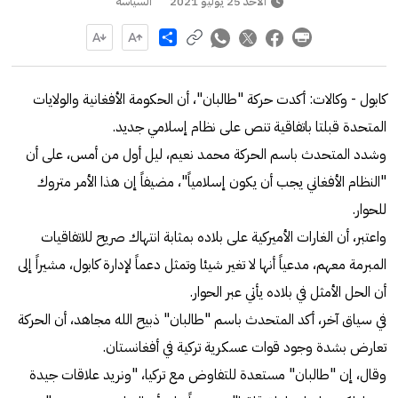
الأحد 25 يوليو 2021
السياسة
Share
كابول - وكالات: أكدت حركة "طالبان"، أن الحكومة الأفغانية والولايات
المتحدة قبلتا باتفاقية تنص على نظام إسلامي جديد.
وشدد المتحدث باسم الحركة محمد نعيم، ليل أول من أمس، على أن
"النظام الأفغاني يجب أن يكون إسلامياً"، مضيفاً إن هذا الأمر متروك
للحوار.
واعتبر، أن الغارات الأميركية على بلاده بمثابة انتهاك صريح للاتفاقيات
المبرمة معهم، مدعياً أنها لا تغير شيئا وتمثل دعماً لإدارة كابول، مشيراً إلى
أن الحل الأمثل في بلاده يأتي عبر الحوار.
في سياق آخر، أكد المتحدث باسم "طالبان" ذبيح الله مجاهد، أن الحركة
تعارض بشدة وجود قوات عسكرية تركية في أفغانستان.
وقال، إن "طالبان" مستعدة للتفاوض مع تركيا، "ونريد علاقات جيدة