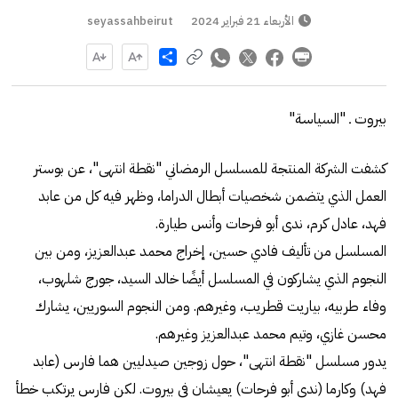
الأربعاء 21 فبراير 2024
seyassahbeirut
Share
بيروت ـ "السياسة"
كشفت الشركة المنتجة للمسلسل الرمضاني "نقطة انتهى"، عن بوستر
العمل الذي يتضمن شخصيات أبطال الدراما، وظهر فيه كل من عابد
فهد، عادل كرم، ندى أبو فرحات وأنس طيارة.
المسلسل من تأليف فادي حسين، إخراج محمد عبدالعزيز، ومن بين
النجوم الذي يشاركون في المسلسل أيضًا خالد السيد، جورج شلهوب،
وفاء طربيه، بياريت قطريب، وغيرهم. ومن النجوم السوريين، يشارك
محسن غازي، وتيم محمد عبدالعزيز وغيرهم.
يدور مسلسل "نقطة انتهى"، حول زوجين صيدليين هما فارس (عابد
فهد) وكارما (ندى أبو فرحات) يعيشان في بيروت. لكن فارس يرتكب خطأ