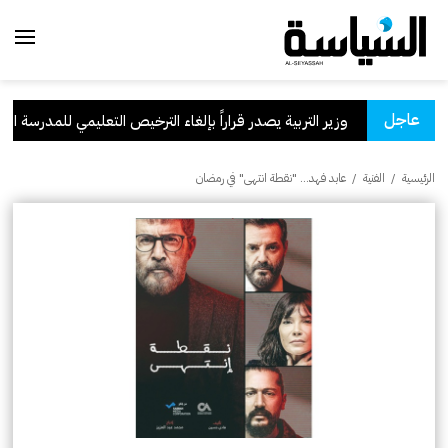
عاجل
سعودية
.
وزير التربية يصدر قراراً بإلغاء الترخيص التعليمي للمدرسة الإيران
الرئيسية
/
الفنية
/
عابد فهد… "نقطة انتهى" في رمضان