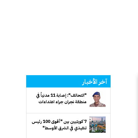
آخر الأخبار
"التحالف": إصابة 11 مدنياً في
منطقة نجران جراء اعتداءات
إرهابية حوثية
7 كويتيين بين "أقوى 100 رئيس
تنفيذي في الشرق الأوسط"