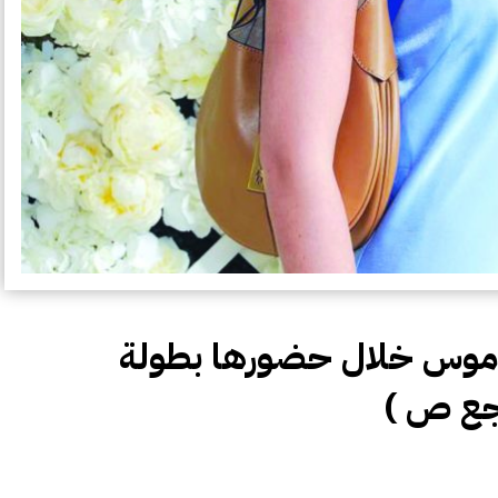
لى موس خلال حضورها بطولة
اجع ص )