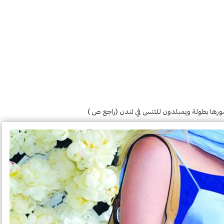
ضورها بطولة ويمبلدون للتنس في لندن (راجع ص )