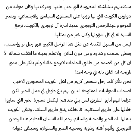
يستقبلهم ببشاشته المعهودة التي جبل عليها، وعرف بها وكان ديوانه من
دواوين الكويت التي لها وزنها على المستوى السياسي والاجتماعي، ويعتبر
المرحوم عبدالرحمن التويجري عميد اسرة آل تويجري بالكويت، ترجع
الاسرة له في كل شؤونها وكان خير من يمثلها.
ليس من السهل الكتابة عن مثل هذا الراحل الكبير، فهو رجل بر وإحسان،
يعطي بصمت وهدوء ومن دون اعلان، ولاتعلم يمينه ما انفقت شماله الاّ
ان كل من قصده من طالبي الحاجات لايرجع خائبا؛ ولَم يذكر على مدى
تاريخه انه اغلق بابه في وجه احد!
نحن نتأثر كلما رحل شخص كريم من اهل الكويت المحبوبين الاخيار،
اصحاب الديوانيات المفتوحة الذين لهم باع طويل في عمل الخير، لكن
عزاءنا انهم أناروا الطريق لمن ياتي بعدهم؛ ليكمل مسيرة الخير التي ساروا
خلالها على طريق اسلافهم، فالخلف يتبع طريق السلف، وتبقى الكويت
باهلها بلد الخير والمحبة والسلام. رحم الله الانسان العظيم عبدالرحمن
التويجري وألهم أهله وذويه ومحبيه الصبر والسلوان، وسيبقى ديوانه