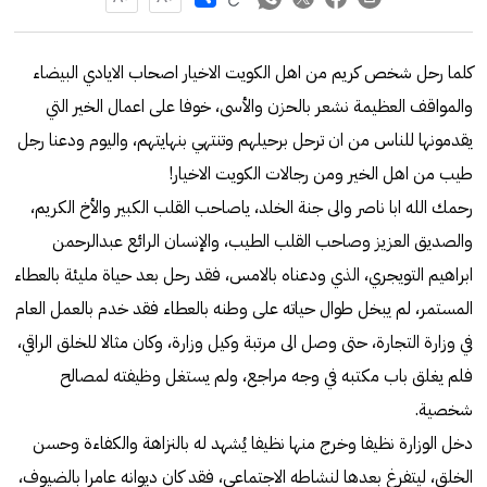
كلما رحل شخص كريم من اهل الكويت الاخيار اصحاب الايادي البيضاء
والمواقف العظيمة نشعر بالحزن والأسى، خوفا على اعمال الخير التي
يقدمونها للناس من ان ترحل برحيلهم وتنتهي بنهايتهم، واليوم ودعنا رجل
طيب من اهل الخير ومن رجالات الكويت الاخيار!
رحمك الله ابا ناصر والى جنة الخلد، ياصاحب القلب الكبير والأخ الكريم،
والصديق العزيز وصاحب القلب الطيب، والإنسان الرائع عبدالرحمن
ابراهيم التويجري، الذي ودعناه بالامس، فقد رحل بعد حياة مليئة بالعطاء
المستمر، لم يبخل طوال حياته على وطنه بالعطاء فقد خدم بالعمل العام
في وزارة التجارة، حتى وصل الى مرتبة وكيل وزارة، وكان مثالا للخلق الراقي،
فلم يغلق باب مكتبه في وجه مراجع، ولم يستغل وظيفته لمصالح
شخصية.
دخل الوزارة نظيفا وخرج منها نظيفا يُشهد له بالنزاهة والكفاءة وحسن
الخلق، ليتفرغ بعدها لنشاطه الاجتماعي، فقد كان ديوانه عامرا بالضيوف،