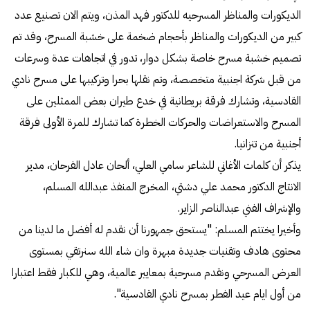
الديكورات والمناظر المسرحيه للدكتور فهد المذن، ويتم الان تصنيع عدد
كبير من الديكورات والمناظر بأحجام ضخمة على خشبة المسرح، وقد تم
تصميم خشبة مسرح خاصة بشكل دوار، تدور في اتجاهات عدة وسرعات
من قبل شركة اجنبية متخصصة، وتم نقلها بحرا وتركيبها على مسرح نادي
القادسية، وتشارك فرقة بريطانية في خدع طيران بعض الممثلين على
المسرح والاستعراضات والحركات الخطرة كما تشارك للمرة الأولى فرقة
أجنبية من تنزانيا.
يذكر أن كلمات الأغاني للشاعر سامي العلي، ألحان عادل الفرحان، مدير
الانتاج الدكتور محمد علي دشتي، المخرج المنفذ عبدالله المسلم،
والإشراف الفني عبدالناصر الزاير.
وأخيرا يختتم المسلم: "يستحق جمهورنا أن نقدم له أفضل ما لدينا من
محتوى هادف وتقنيات جديدة مبهرة وان شاء الله سنرتقي بمستوى
العرض المسرحي ونقدم مسرحية بمعايير عالمية، وهي للكبار فقط اعتبارا
من أول ايام عيد الفطر بمسرح نادي القادسية".