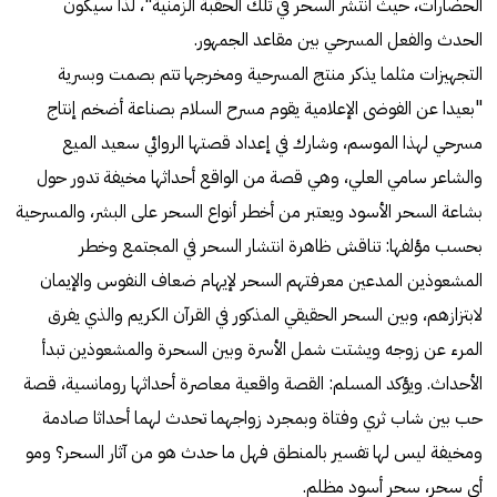
الحضارات، حيث انتشر السحر في تلك الحقبة الزمنية"، لذا سيكون
الحدث والفعل المسرحي بين مقاعد الجمهور.
التجهيزات مثلما يذكر منتج المسرحية ومخرجها تتم بصمت وبسرية
"بعيدا عن الفوضى الإعلامية يقوم مسرح السلام بصناعة أضخم إنتاج
مسرحي لهذا الموسم، وشارك في إعداد قصتها الروائي سعيد الميع
والشاعر سامي العلي، وهي قصة من الواقع أحداثها مخيفة تدور حول
بشاعة السحر الأسود ويعتبر من أخطر أنواع السحر على البشر، والمسرحية
بحسب مؤلفها: تناقش ظاهرة انتشار السحر في المجتمع وخطر
المشعوذين المدعين معرفتهم السحر لإيهام ضعاف النفوس والإيمان
لابتزازهم، وبين السحر الحقيقي المذكور في القرآن الكريم والذي يفرق
المرء عن زوجه ويشتت شمل الأسرة وبين السحرة والمشعوذين تبدأ
الأحداث. ويؤكد المسلم: القصة واقعية معاصرة أحداثها رومانسية، قصة
حب بين شاب ثري وفتاة وبمجرد زواجهما تحدث لهما أحداثا صادمة
ومخيفة ليس لها تفسير بالمنطق فهل ما حدث هو من آثار السحر؟ ومو
أي سحر، سحر أسود مظلم.