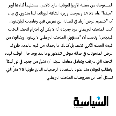
المستوحاة من مغنية الأوبرا اليونانية ماريا كالاس، مستلهماً أداءها أوبرا
"ميديا" عام 1953.وصرحت وزيرة الثقافة اليونانية لينا مندوني في بيان
أنه "بتنظيم عرض أزياء في الصالة التي تعرض فيها رخاميات البارثينون،
أثبت المتحف البريطاني مرة جديدة أنه لا يكن أي احترام لتحف النحّات
فيدياس".وتابعت أن "مسؤولي المتحف البريطاني لا يهينون ويقللون من
قيمة المعلم الأثري فقط، بل كذلك ما يحمله من قيم عالمية. ظروف
عرض المنحوتات في صالة دوفين تتدهور يوما بعد يوم. حان الوقت لهذه
التحفة التي سرقت وتعامل معاملة سيئة، أن تشعّ من جديد في نور أتيكا".
وتطالب اليونان منذ عقود باستعادة الرخاميات البالغ طولها 75 متراً التي
تشكل أحد أبرز معروضات المتحف البريطاني.