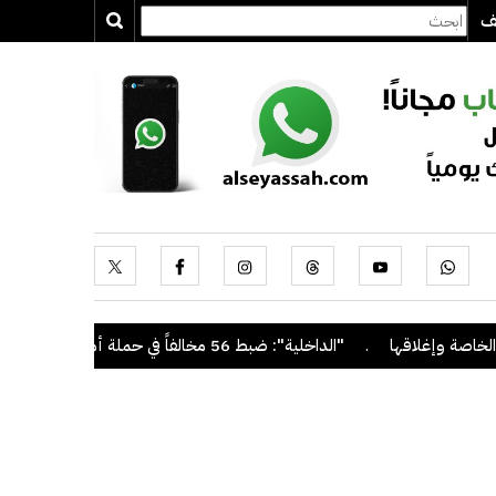
يف
صة وإغلاقها
.
"الداخلية": ضبط 56 مخالفاً في حملة أمنية مشتركة بالتعاون مع "القوى العاملة"