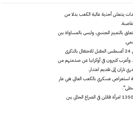
دات ينتعلن أحذية عالية الكعب بدلا من
اضبة.
يتعلق بالتمييز الجنسي، وليس بالمساواة بين
سمي.
تجدر الاشارة الى ان أوكرانيا تستعد لتنظيم استعراض عسكري في 24 أغسطس المقبل للاحتفال بالذكرى
تي . وأعرب كثيرون في أوكرانيا عن صدمتهم من
تاران إلى تقديم اعتذار.
ة استعراض عسكري بالكعب العالي هي عار
سطى".
وأشارت نائب رئيس البرلمان أولينا كوندراتيوك إلى أن أكثر من 13500 امرأة قاتلن في الصراع الحالي بين