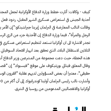
كييف - وكالات: أثارت خطط وزارة الدفاع الأوكرانية لجعل المجن
أحذية الجيش في استعراض عسكري الشهر المقبل، ردود فعل غ
وقالت النائب المعارضة في البرلمان إيرينا جيراشينكو:"إن الأمر 
الرجل والمرأة"، فيما وزارة الدفاع إن الأحذية جزء من الزي الر
الثلاثين لاستقلال البلاد، الذي تحقق بعد انهيار الاتحاد السوفيا
هذه الخطة، حيث دعت مجموعة من المشرعين وزير الدفاع أندري 
وقال المعلق فيتالي بورتنيكوف على موقع "فيسبوك" إن "قص
حقيقي"، معتبرا أن بعض المسؤولين لديهم عقلية "القرون الو
أوكرانيا والانفصاليين المدعومين من روسيا في الشرق.