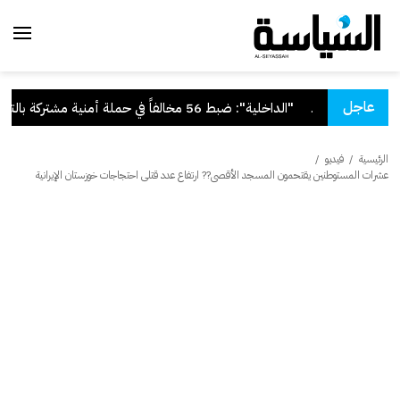
عاجل
وكة للدولة
.
"الداخلية": ضبط 56 مخالفاً في حملة أمنية مشتركة بالتعاون مع "القوى العاملة"
الرئيسية
/
فيديو
/
عشرات المستوطنين يقتحمون المسجد الأقصى?? ارتفاع عدد قتلى احتجاجات خوزستان الإيرانية