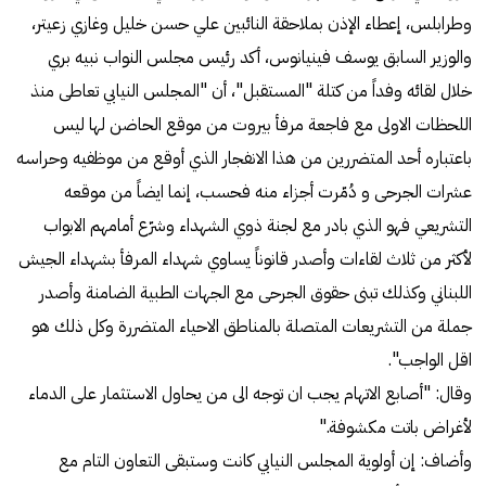
وطرابلس، إعطاء الإذن بملاحقة النائبين علي حسن خليل وغازي زعيتر،
والوزير السابق يوسف فينيانوس، أكد رئيس مجلس النواب نبيه بري
خلال لقائه وفداً من كتلة "المستقبل"، أن "المجلس النيابي تعاطى منذ
اللحظات الاولى مع فاجعة مرفأ بيروت من موقع الحاضن لها ليس
باعتباره أحد المتضررين من هذا الانفجار الذي أوقع من موظفيه وحراسه
عشرات الجرحى و دُمّرت أجزاء منه فحسب، إنما ايضاً من موقعه
التشريعي فهو الذي بادر مع لجنة ذوي الشهداء وشرّع أمامهم الابواب
لأكثر من ثلاث لقاءات وأصدر قانوناً يساوي شهداء المرفأ بشهداء الجيش
اللبناني وكذلك تبنى حقوق الجرحى مع الجهات الطبية الضامنة وأصدر
جملة من التشريعات المتصلة بالمناطق الاحياء المتضررة وكل ذلك هو
اقل الواجب".
وقال: "أصابع الاتهام يجب ان توجه الى من يحاول الاستثمار على الدماء
لأغراض باتت مكشوفة."
وأضاف: إن أولوية المجلس النيابي كانت وستبقى التعاون التام مع