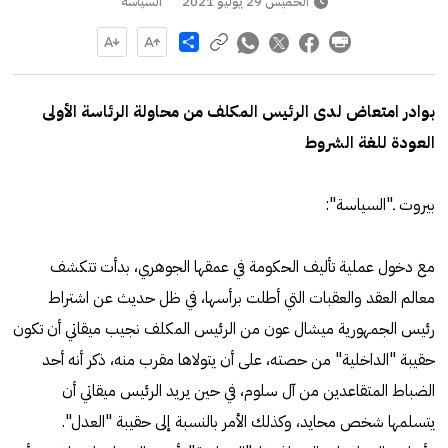
الخميس 29 يوليو 2021
السياسة
Share
بوادر امتعاض لدى الرئيس المكلف من محاولة الرئاسة الأولى
العودة للغة الشروط
بيروت ـ"السياسة":
مع دخول عملية تأليف الحكومة في عمقها الجوهري، بدأت تتكشف
معالم العقد والعقبات التي أطلت برأسها، في ظل حديث عن اشتراط
رئيس الجمهورية ميشال عون من الرئيس المكلف نجيب ميقاتي أن تكون
حقيبة "الداخلية" من حصته، على أن يتولاها مقرب منه، ذكر أنه أحد
الضباط المتقاعدين من آل سلوم، في حين يريد الرئيس ميقاتي أن
يتسلمها شخص محايد، وكذلك الأمر بالنسبة إلى حقيبة "العدل".