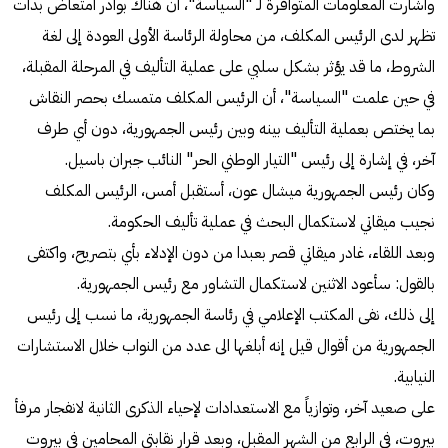
وأشارت المعلومات المتوافرة لـ "السياسة"، أن هناك بوادر امتعاض بدأت
تظهر لدى الرئيس المكلف، من محاولة الرئاسة الأولى العودة إلى لغة
الشروط، ما قد يؤثر بشكل سلبي على عملية التأليف في المرحلة المقبلة،
في حين علمت "السياسة"، أن الرئيس المكلف متمسك بحصر النقاش
بما يختص بعملية التأليف بينه وبين رئيس الجمهورية، دون أي طرف
آخر، في إشارة إلى رئيس "التيار الوطني الحر" النائب جبران باسيل.
وكان رئيس الجمهورية ميشال عون، أستقبل أمس، الرئيس المكلف
نجيب ميقاتي لاستكمال البحث في عملية تأليف الحكومة.
وبعد اللقاء، غادر ميقاتي قصر بعبدا من دون الإدلاء بأي بتصريح، واكتفى
بالقول: سأعود الاثنين لاستكمال التشاور مع رئيس الجمهورية.
إلى ذلك، نفى المكتب الإعلامي في رئاسة الجمهورية، ما نسب إلى رئيس
الجمهورية من أقوال قيل إنه أبلغها الى عدد من النواب خلال الاستشارات
النيابية.
على صعيد آخر، وتوازياً مع الاستعدادات لإحياء الذكرى الثانية لانفجار مرفأ
بيروت، في الرابع من الشهر المقبل، وبعد قرار نقابتي المحامين في بيروت