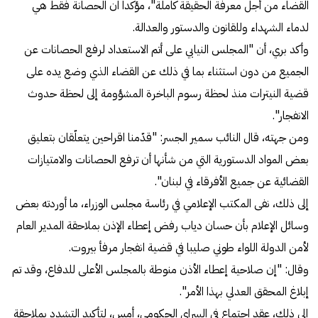
القضاء من أجل معرفة الحقيقة كاملة"، مؤكدا ان الحصانة فقط هي
لدماء الشهداء وللقانون والدستور والعدالة.
وأكد بري، أن "المجلس النيابي على أتم الاستعداد لرفع الحصانات عن
الجميع من دون استثناء بما في ذلك عن القضاء الذي وضع يده على
قضية النيترات منذ لحظة رسوم الباخرة المشؤومة إلى لحظة حدوث
الانفجار".
ومن جهته، قال النائب سمير الجسر: "قدّمنا اقراحين يتعلّقان بتعليق
بعض المواد الدستورية التي من شأنها أن ترفع الحصانات والامتيازات
القضائية عن جميع الأفرقاء في لبنان".
إلى ذلك، نفى المكتب الإعلامي في رئاسة مجلس الوزراء، ما أوردته بعض
وسائل الإعلام بأن حسان دياب رفض إعطاء الإذن بملاحقة المدير العام
لأمن الدولة اللواء طوني صليبا في قضية انفجار مرفأ بيروت.
وقال: "إن صلاحية إعطاء الأذن منوطة بالمجلس الأعلى للدفاع، وقد تم
إبلاغ المحقق العدلي بهذا الأمر".
إلى ذلك، عقد اجتماع في السراي الحكومي، أمس، لتأكيد التشدد بملاحقة