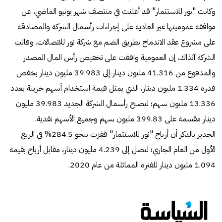
وكانت "نور للاستثمار" قد أعلنت في منتصف شهر يونيو الماضي، عن
موافقة عموميتها غير العادية على إجراءات رأسمال الشركة والمصادقة
على مشروع عقد الاندماج بطريق الضم مع شركة نور للاتصالات. وقالت
الشركة آنذاك، إن العمومية وافقت على تخفيض رأس المال المصدر
والمدفوع من 41.316 مليون دينار إلى 39.983 مليون دينار بخفض
قدره 1.334 مليون دينار، الذي يمثل قيمة استخدام أسهم خزينة بعدد
13.336 مليون سهم؛ ليصبح رأسمال الشركة الجديد 39.983 مليون
دينار مقسمة على 399.83 مليون سهم وجميع الأسهم نقدية.
الجدير بالذكر أن أرباح "نور للاستثمار" قفزت بنحو 284.5% في الربع
الأول من العام الجاري؛ لتصل إلى 4.239 مليون دينار، مقابل أرباح بقيمة
1.094 مليون دينار للفترة المماثلة من عام 2020.