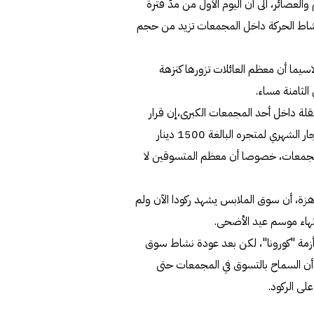
عصائر، الى أن اليوم الأول من مدّ فترة
 نشاط الحركة داخل المجمعات تزيد من حجم
سيما أن معظم العائلات تزورها كنزهة
الثامنة مساء.
قلة داخل أحد المجمعات الكبرى،إن قرار
الإغلاق في الثامنة كبده الكثير من الخسائر، وكان يدفع قيمة الإيجار الشهري لمتجره البالغة 1500 دينار
ق المجمعات، خصوصا أن معظم المتسوقين لا
ة، أن سوق الملابس يشهد ركودا الآن ولم
انتهاء موسم عيد الأضحى.
 بسبب تداعيات أزمة "كورونا"، لكن بعد عودة نشاط سوق
 أن السماح بالتسوق في المجمعات حتى
لى الركود.