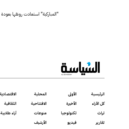
"المباركية" استعادت رونقها بعودة 
الرئيسية
الأولى
المحلية
الاقتصادية
كل الآراء
الأخيرة
الافتتاحية
الثقافية
تراث
تكنولوجيا
منوعات
آراء طلابية
تقارير
فيديو
الأرشيف