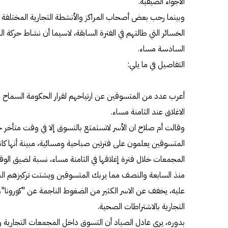
الاجواء الصيفية.
وبينما رحب بعض أصحاب المراكز والأنشطة التجارية المختلفة با
الخسائر التي طالتهم في الفترة السابقة، لاسيما أن نشاط حركة ا
السادسة مساء.
التفاصيل في ما يلي:
أعرب عدد من المتسوقين عن ارتياحهم لقرار الحكومة السماح ب
الاغلاق عند الثامنة مساء.
وقالت أم صلاح ان الأسر لاتستمتع بالتسوق إلا في وقت متأخر 
المتسوقين يعلمون على فترتين صباحية ومسائية، مبينة أنها كا
المجمعات خلال فترة إغلاقها في الثامنة مساء، نسبة لضيق الوقت
منذ السابعة والنصف مما يربك المتسوقين ويشتت تركيزهم الشرا
عليه، يخفف عن الاسر الكثير من الضغوط الناجمة عن "كورونا"، 
التجارية بالاشتراطات الصحية.
بدوره، يرى عادل الصياد أن التسوق داخل المجمعات التجارية و