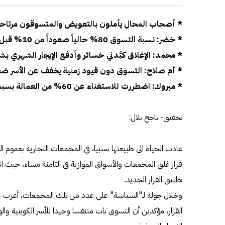
* أصحاب المحال يأملون بالتعويض والمتسوقون مرتاح
* خضر: نسبة التسوق 80% حالياً صعوداً من 10% قبل إلغاء القرار
* محمد: الإغلاق كبَّدني خسائر وأدفع الإيجار الشهري ب
* أم صلاح: التسوق دون قيود زمنية يخفف عن الأسر ضغ
* مبروك: اضطررت للاستغناء عن 60% من العمالة بسبب الركود
تحقيق- ناجح بلال:
عادت الحياة الى طبيعتها نسبيا، في المجمعات التجارية بعموم الب
قرار غلق المجمعات والأسواق الموازية في الثامنة مساء، حيث ا
تطبيق القرار الجديد.
وخلال جولة لـ"السياسة" على عدد من تلك المجمعات، أعرب عد
القرار، مؤكدين أن التسوق بات متنفسا وحيدا للأسر الكويتية والو