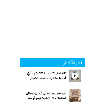
آخر الأخبار
"الداخلية": ضبط 12 متهماً في 8
قضايا مخدرات بقصد الاتجار
والتعاطي
أمير قطر وسلطان عُمان يبحثان
العلاقات الثنائية وتطوير أوجه
التعاون المشترك