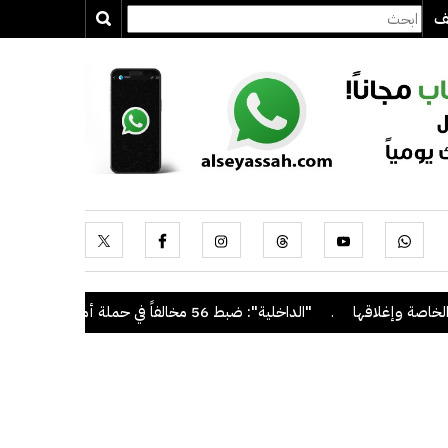
يف
 وإغلاقها
.
"الداخلية": ضبط 56 مخالفاً في حملة أمنية مشتركة بالتعاون مع "القوى العاملة"