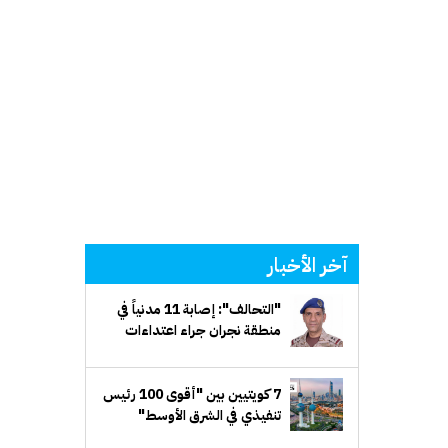
آخر الأخبار
"التحالف": إصابة 11 مدنياً في
منطقة نجران جراء اعتداءات
إرهابية حوثية
7 كويتيين بين "أقوى 100 رئيس
تنفيذي في الشرق الأوسط"