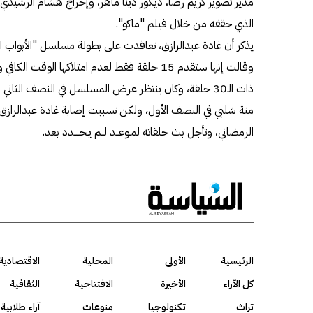
مدير تصوير كريم رضا، ديكور دينا ماهر، وإخراج هشام الرشيدي، في
الذي حققه من خلال فيلم "ماكو".
يذكر أن غادة عبدالرازق، تعاقدت على بطولة مسلسل "الأبواب ا
وقالت إنها ستقدم 15 حلقة فقط لعدم امتلاكها الو
ذات الـ30 حلقة، وكان ينتظر عرض المسلسل في النصف ا
منة شلبي في النصف الأول، ولكن تسببت إصابة غادة عبدالرازق
الرمضاني، وتأجل بث حلقاته لمـوعــد لــم يـحــــدد بعد.
الرئيسية
الأولى
المحلية
الاقتصادية
كل الآراء
الأخيرة
الافتتاحية
الثقافية
تراث
تكنولوجيا
منوعات
آراء طلابية