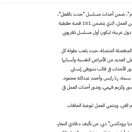
لحزام"، ضمن أحداث مسلسل "حدث بالفعل"،
وانتهى صناع "حدث بالفعل" من تصوير مشاهد القصة الأولى من العمل، الذي يتضمن 101 قصة حقيقية
تعلق أحداثه بالأمراض النفسية، وتم جمع تلك القصص من 9 دول عربية؛ ليكون أول مسلسل تلفزيوني
 المنفصلة المتصلة، حيث يلعب بطولة كل
العديد من الأمراض النفسية وأسبابها
دور الأحداث في قالب تشويقي إنساني.
 بسمة، رنا رئيس وأحمد عبدالله محمود.
سى وكريم فهمي، وتدور أحداث العمل في
لفن، وينتمي العمل لنوعية الحلقات
ا برودكشن" دبي، من تأليف د.فادي النجار،