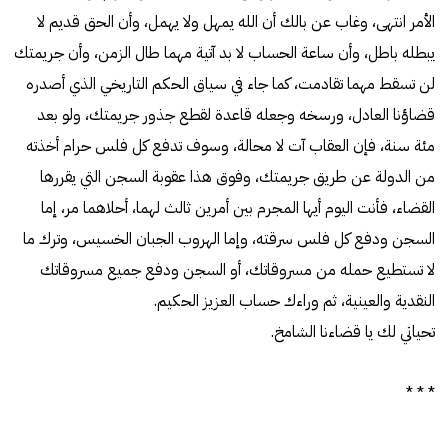
الأمر انتهى، وغاب عن بالك أن الله يمهل ولا يهمل، وأن الحق قديم لا
يبطله باطل، وأن ساعة الحساب لا بد آتية مهما طال الزمن، وأن جريمتك
لن تسقط مهما تقادمت، كما جاء في سياق الحكم التاريخي الذي أصدره
قضاؤنا العادل، ورسخه وجعله قاعدة لقطع جذور جريمتك، ولو بعد
مئة سنة، فإن العقاب آت لا محالة، وسوف تدفع كل فلس حرام أخذته
من الدولة عن طريق جريمتك، وفوق هذا عقوبة السجن التي يقررها
القضاء، فأنت اليوم أيها المجرم بين أمرين ثالث لهما، أحلاهما مر، إما
السجن ودفع كل فلس سرقته، وإما الهروب الجبان الخسيس، وترك ما
لا تستطيع حمله من مسروقاتك، أو السجن ودفع جميع مسروقاتك
النقدية والعينية، ثم وراءك حساب العزيز الحكيم.
تحياتي لك يا قضاءنا الشامخ.
* * *