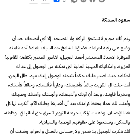
سعود السمكة
رغم أنك مجرم لا تستحق الرأفة ولا النصيحة، إلا أنني أنصحك بعد أن
وضع على رقبة اجرامك قضاؤنا الشامخ حد السيف بقيادة أحد قاماته
الموقرة الاستاذ المستشار أحمد العجيل، القاضي المتميز بكفاءته القانونية
الغزيرة، وامكانياته المهنية العالية التي تمكنه من الوصول إلى عدالة
احكامه حيث اصدر عليك حكماً نتيجته الوصول إليك مهما طال الزمن.
أنت جئت الى الكويت جائعاً فأشبعتك، وعارياً فألبسك، وخائفاً فأمنتك،
ومشرداً فآوتك، وبعد أن آوتك وأشبعتك، وألبستك وآمنتك وطببتك،
وأمنت لك عملا يحفظ كرامتك بعد أن أهدرها وطنك الأم، أنكرت لها كل
هذا الإحسان، وذهبت ترتكب جريمة التزوير لتسرق حق أبنائها في الوظيفة،
والسكن، وتستحوذ على حقوقهم الوطنية والسيادية.
لقد تنكرت للجميل بلا ضمير ولا إحساس بالحلال والحرام، وظننت أن