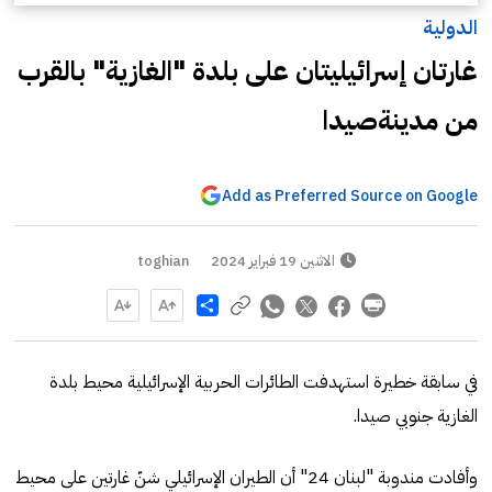
الدولية
غارتان إسرائيليتان على بلدة "الغازية" بالقرب
من مدينةصيدا
Add as Preferred Source on Google
الاثنين 19 فبراير 2024
toghian
Share
في سابقة خطيرة استهدفت الطائرات الحربية الإسرائيلية محيط بلدة
الغازية جنوبي صيدا.
وأفادت مندوبة "لبنان 24" أن الطيران الإسرائيلي شنّ غارتين على محيط