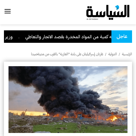
عاجل
ا" وبحوزته كمية من المواد المخدرة بقصد الاتجار والتعاطي
.
وزير العدل: تراجع
الرئيسية
/
الدولية
/
غارتان إسرائيليتان على بلدة "الغازية" بالقرب من مدينةصيدا