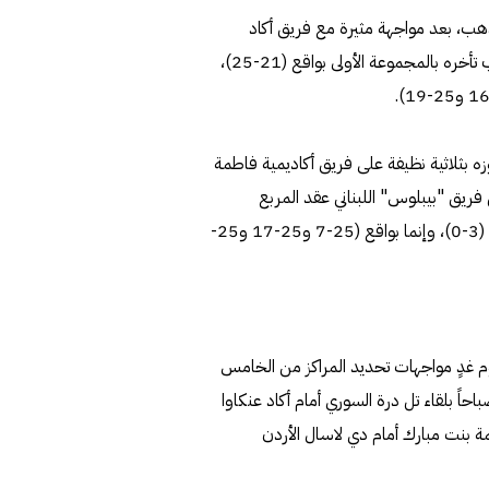
الذهب، بعد مواجهة مثيرة مع فريق أكاد
عنكاوا العراقي بنتيجة (3-1)، واحتاج خلالها الشارقة لقلب تأخره بالمجموعة الأولى بواقع (21-25)،
ه بثلاثية نظيفة على فريق أكاديمية فاطمة
 (25-12 و25-16 و25-14)، ليكمل فريق "بيبلوس" اللبناني عقد المربع
الذهبي، بفوزه على فريق دي لاسال الأردني بالنتيجة ذاتها (3-0)، وإنما بواقع (25-7 و25-17 و25-
يوم غدٍ مواجهات تحديد المراكز من الخامس
حاً بلقاء تل درة السوري أمام أكاد عنكاوا
طمة بنت مبارك أمام دي لاسال الأردن