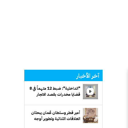
آخر الأخبار
"الداخلية": ضبط 12 متهماً في 8
قضايا مخدرات بقصد الاتجار
والتعاطي
أمير قطر وسلطان عُمان يبحثان
العلاقات الثنائية وتطوير أوجه
التعاون المشترك