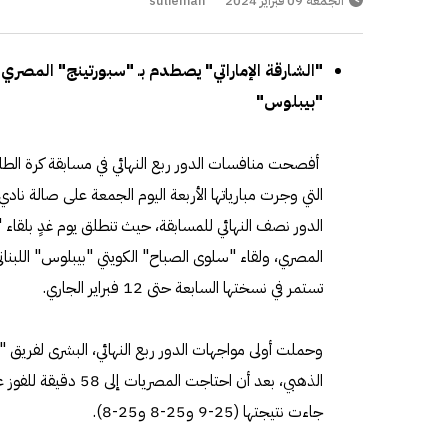
الجمعة 09 فبراير 2024
sulieman
"الشارقة الإماراتي" يصطدم بـ "سبورتينج" المصر
"بيبلوس"
أفصحت منافسات الدور ربع النهائي في مسابقة كرة الطائرة
التي وجرت مبارياتها الأربعة اليوم الجمعة على صالة ن
الدور نصف النهائي للمسابقة، حيث تنطلق يوم غدٍ بلقاء "
المصري، ولقاء "سلوى الصباح" الكويتي "بيبلوس" اللبنان
تستمر في نسختها السابعة حتى 12 فبراير الجاري.
وحملت أولى مواجهات الدور ربع النهائي، البشرى لفريق 
الذهبي، بعد أن احتاجت ا
جاءت نتيجتها (25-9 و25-8 و25-8).