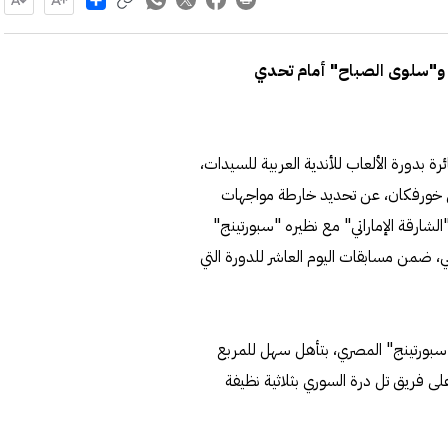
ي و"سلوى الصباح" أمام تحدي
 بدورة الألعاب للأندية العربية للسيدات،
ادي خورفكان، عن تحديد خارطة مواجهات
الشارقة الإماراتي" مع نظيره "سبورتينج"
ي، ضمن مسابقات اليوم العاشر للدورة التي
"سبورتينج" المصري، بتأهل سهل للمربع
لمصريات إلى 58 دقيقة للفوز على فريق تل درة السوري بثلاثية نظيفة