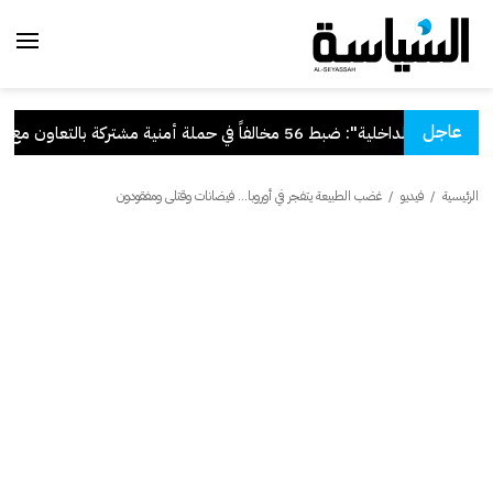
عاجل
لة
.
"الداخلية": ضبط 56 مخالفاً في حملة أمنية مشتركة بالتعاون مع "القوى العاملة"
الرئيسية
/
فيديو
/
غضب الطبيعة يتفجر في أوروبا... فيضانات وقتلى ومفقودون