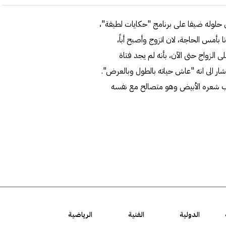
ال حلوله ضيفا على برنامج "حكايات لطيفة"،
فة التونسية عبر شاشة DMC المصرية "أنا بأمس الحاجة، لان اتزوج وأصبح أباً،
ى الزواج حتى الآن، بأنه لم يجد فتاة
ار الى انه "عاش حياته بالطول وبالعرض".
 يحب شعره الأبيض وهو متصالح مع نفسه
الدولية
الفنية
الرياضية