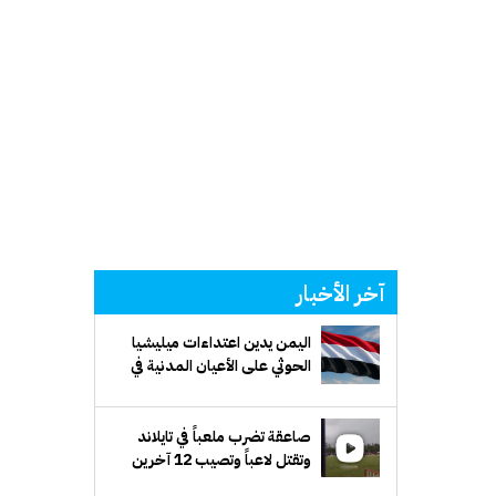
آخر الأخبار
اليمن يدين اعتداءات ميليشيا
الحوثي على الأعيان المدنية في
نجران بالسعودية
صاعقة تضرب ملعباً في تايلاند
وتقتل لاعباً وتصيب 12 آخرين