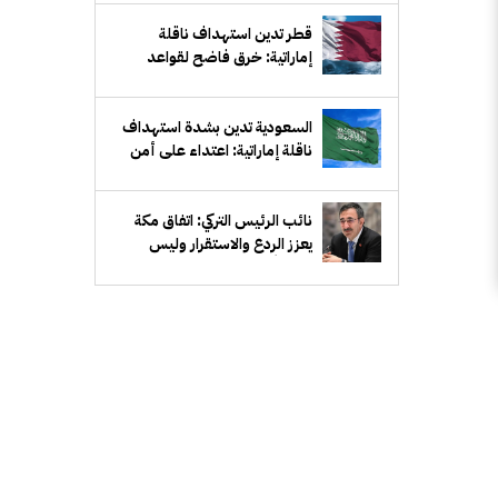
قطر تدين استهداف ناقلة
إماراتية: خرق فاضح لقواعد
القانون الدولي وحرية الملاحة
السعودية تدين بشدة استهداف
ناقلة إماراتية: اعتداء على أمن
الملاحة البحرية وإمدادات الطاقة
العالمية
نائب الرئيس التركي: اتفاق مكة
يعزز الردع والاستقرار وليس
موجهاً ضد إيران أو أي دولة