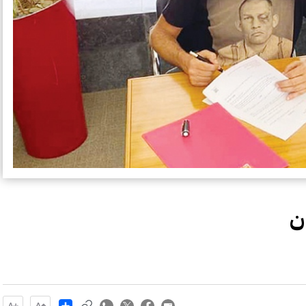
ن
Share