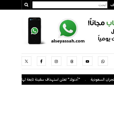
يف
سعودية
.
"أدنوك" تعلن استهداف سفينة تابعة لها بصاروخ أثناء عبورها 