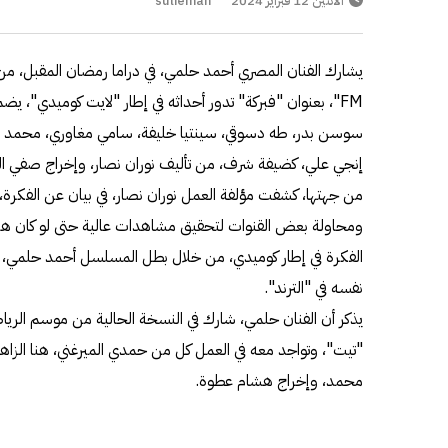
الاثنين 12 فبراير 2024
sulieman
يشارك الفنان المصري أحمد حلمي، في دراما رمضان المقبل، 
FM"، بعنوان "فبركة" تدور أحداثه في إطار "لايت كوميدي"، يض
سوسن بدر، طه دسوقي، سينتيا خليفة، سامي مغاوري، محمد رض
إنجي علي، كضيفة شرف، من تأليف نوران نصار، وإخراج صفي 
من جهتها، كشفت مؤلفة العمل نوران نصار، في بيان عن الفكرة، 
ومحاولة بعض القنوات لتحقيق مشاهدات عالية حتى لو كان هذا
الفكرة في إطار كوميدي، من خلال بطل المسلسل أحمد حلمي،
نفسه في "الترند".
يذكر أن الفنان حلمي، شارك في النسخة الحالية من موسم الري
"تيت"، وتواجد معه في العمل كل من حمدي الميرغني، هنا الزا
محمد، وإخراج هشام عطوة.