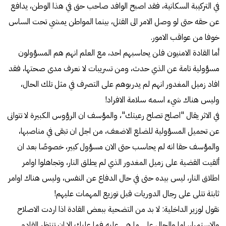
في التركيبة السكانية، فقد اصبح الوافد صاحب حق في هذا الوطن، يدافع
عن حقه حتى لو وصل الامر الى القتل، بينما المواطن يمشي تحت الساس
خوفا من عواقب الامور.
أما القادة الامنيون فلن يحاسبهم احد، مع العلم انهم هم المسؤولون
مسؤولية تامة عن الذي حدث، ومن تسريبات لا نعرف مدى صحتها، فقد
افاد زميل المغدور انهم لم يدربوهم على التصرف في مثل تلك الحال،
وليس هناك شيء اسمه سلامة الافراد!
في الاثر يقال "اصلح تصلح رعيتك"، والمؤسف ان الرؤوس الكبيرة لا تتوانى
عن تحميل المسؤولية للضلع الاضعف، من اجل ان تبقى في مناصبها،
والمؤسف حقا انه لم يحاسب حتى الان مسؤول كبير، خصوصًا بعد ان
ألقيت القضية على زميل المغدور الذي لم يطلق النار، وتجاهلوا اوامر
اطلاق النار، ليس بيده حتى في حال الدفاع عن النفس، وليس هناك اوامر
ثابتة تتلى على رجال الدوريات قبل توزيع المهمات عليهم!
نقول لوزير الداخلية: لا بد من التضحية ببعض القادة اذا اردت الاصلاح
والاستمرار، اما والحال على ما هي عليه فما عليك الا ان تنتظر القادم