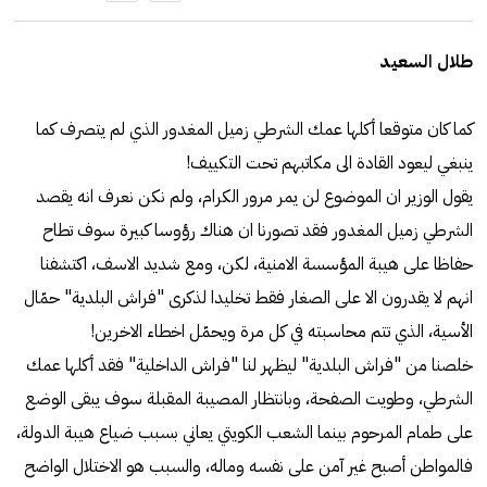
طلال السعيد
كما كان متوقعا أكلها عمك الشرطي زميل المغدور الذي لم يتصرف كما
ينبغي ليعود القادة الى مكاتبهم تحت التكييف!
يقول الوزير ان الموضوع لن يمر مرور الكرام، ولم نكن نعرف انه يقصد
الشرطي زميل المغدور فقد تصورنا ان هناك رؤوسا كبيرة سوف تطاح
حفاظا على هيبة المؤسسة الامنية، لكن، ومع شديد الاسف، اكتشفنا
انهم لا يقدرون الا على الصغار فقط تخليدا لذكرى "فراش البلدية" حمّال
الأسية، الذي تتم محاسبته في كل مرة ويحمّل اخطاء الاخرين!
خلصنا من "فراش البلدية" ليظهر لنا "فراش الداخلية" فقد أكلها عمك
الشرطي، وطويت الصفحة، وبانتظار المصيبة المقبلة سوف يبقى الوضع
على طمام المرحوم بينما الشعب الكويتي يعاني بسبب ضياع هيبة الدولة،
فالمواطن أصبح غير آمن على نفسه وماله، والسبب هو الاختلال الواضح