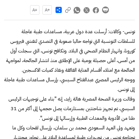
Share
تونس- وكالات: أرسلت عدة دول عربية، مساعدات طبية عاجلة
للسلطات التونسية التي تواجه حاليا صعوبة في التصدي لتفشي فيروس
كورونا، وانهيار النظام الصحي في البلاد. وتكافح تونس، التي سجلت أول
من أمس، أعلى حصيلة يومية على الإطلاق منذ انتشار الجائحة، لمواجهة
الجائحة مع امتلاء أقسام العناية الفائقة ونفاذ كميات الاكسجين.
ووجه الرئيس المصري عبدالفتاح السيسي، بإرسال مساعدات طبية عاجلة
إلى تونس.
وقالت وزيرة الصحة المصرية هالة زايد، إنه "بناء على توجيهات الرئيس
السيسي، تم تجهيز شاحنتين بمستلزمات يصل حجمها إلى أكثر من 31
طنا من الأدوية والمعدات الطبية وإرسالها إلى تونس".
وتعهد ولي العهد السعودي محمد بن سلمان، بإرسال لقحات وكل ما
تحتاجه تونس من تجهيزات طبية لمساعدة البلاد على تجاوز محنتها،