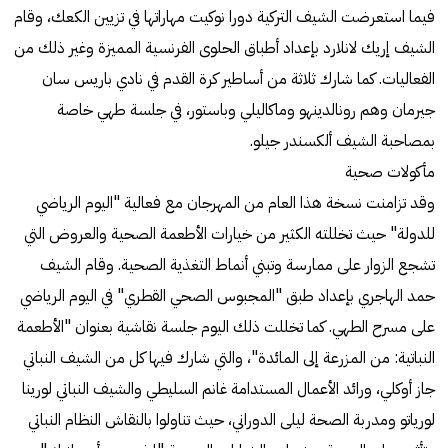
فيما استعرضت الشيف التركية دورا نوكيت مهاراتها في تزيين الكعك، وقام
الشيف إريك لانلارد بإعداد أطباق الحلوى الفرنسية المميزة وغير ذلك من
الفعاليات. كما شارك ثلاثة من أساطير كرة القدم في نادي باريس سان
جيرمان وهم رونالدينهو وماكاليلي وباستور، في جلسة طهي خاصة
بمصاحبة الشيف ألكسندر جيلو.
مأكولات صحية
وقد تزامنت نسخة هذا العام من المهرجان مع فعالية "اليوم الرياضي
للدولة" حيث تخللته الكثير من خيارات الأطعمة الصحية والعروض التي
تشجع الزوار على ممارسة وتبني أنماط التغذية الصحية. وقام الشيف
حمد الهاجري بإعداد طبق "المجبوس الصحي القطري" في اليوم الرياضي
على مسرح الطهي. كما تخللت ذلك اليوم جلسة نقاشية بعنوان "الأطعمة
النباتية: من المزرعة إلى المائدة"، والتي شارك فيها كل من الشيف النباتي
جاز أوكلي، ورائد الأعمال المستدامة غانم السليطي والشيف النباتي لورينا
لورياتو ومدربة الصحة ليلى الدوراني، حيث تناولوا بالنقاش النظام النباتي