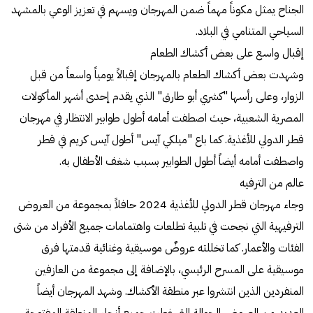
الجناح يمثل مكوناً مهماً ضمن المهرجان ويسهم في تعزيز الوعي بالمشهد
السياحي المتنامي في البلاد.
إقبال واسع على بعض أكشاك الطعام
وشهدت بعض أكشاك الطعام بالمهرجان إقبالاً يومياً واسعاً من قبل
الزوار، وعلى رأسها "كشري أبو طارق" الذي يقدم إحدى أشهر المأكولات
المصرية الشعبية، حيث اصطفت أمامه أطول طوابير الانتظار في مهرجان
قطر الدولي للأغذية. كما باع "ميلكي آيس" أطول آيس كريم في قطر
واصطفت أمامه أيضاً أطول الطوابير بسبب شغف الأطفال به.
عالم من الترفيه
وجاء مهرجان قطر الدولي للأغذية 2024 حافلاً بمجموعة من العروض
الترفيهية التي نجحت في تلبية تطلعات واهتمامات جميع الأفراد من شتى
الفئات والأعمار. كما تخللته عروضٌ موسيقية وغنائية قدمتها فرق
موسيقية على المسرح الرئيسي، بالإضافة إلى مجموعة من العازفين
المنفردين الذين انتشروا عبر منطقة الأكشاك. وشهد المهرجان أيضاً
العديد من العروض الجوالة التي غطت جميع أنحاء المنطقة المفتوحة