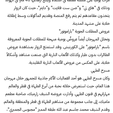
وذلك في "هاي تي" و"صن ست فلايت" و"داينر"، حيث كان الزوار
يتخذون مقاعدهم ثم يتم رفع المنصة وتقديم المأكولات وسط إطلالة
خلابة على مشهد المدينة.
عروض المظلات الجوية "باراموتور"
وتخلل المهرجان أيضاً عروضٌ يومية مبهجة للمظلات الجوية المعروفة
باسم "باراموتور" على الكورنيش. وقد استمتع الزوار بمشاهدة عروض
الطائرات بدون طيار وكذلك الألعاب النارية التي صنعت مشاهد وأشكالاً
خلابة، على العكس من عروض الألعاب النارية التقليدية.
مسرح الطهي
وكان مسرح الطهي هو أحد الفعاليات الأكثر جاذبية للجمهور خلال مهرجان
هذا العام، حيث استعرض خلاله نخبة من أبرع الطهاة في قطر والعالم
مهاراتهم في فنون الطهي. وأدارت عروضه الشيف زارميك، صاحبة مطعم
ماميك، إلى جانب مجموعة من مشاهير الطهاة في قطر والمنطقة والعالم.
وقدم الشيف محمد جاسم عبد الله طبقه المميز "مجبوس الجمبري"،