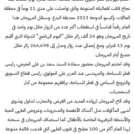
نجاح لافت لفعالياته المتنوعة والتي تواصلت على مدى 11 يوماً في منطقة
العائلات بإكسبو الدوحة 2023 بحديقة البدع. وسجَّل المهرجان هذا
العام رقماً قياسياً في استقطاب أكبر عدد من الزوار خلال يوم واحد في
تاريخ المهرجان وهو 24 ألف زائر خلال "اليوم الرياضي" للدولة الذي أقيم
يوم 13 فبراير، ومع إجمالي عدد زوّار وصل إلى 266,698 زائر خلال
جميع أيام المهرجان.
وقد اختتم المهرجان بحضور سعادة السيد سعد بن علي الخرجي، رئيس
قطر للسياحة، والمهندس عبد العزيز علي المولوي، رئيس قطاع التسويق
والترويج السياحي في قطر للسياحة، يرافقهم مجموعة من كبار
الشخصيات.
وقد أتاح المهرجان لرواده العديد من الفرص والتجارب لتناول وتذوق
أشهى المأكولات مثل أكشاك الأطعمة والمشروبات وعروض الطهي الحية
والأنشطة الترفيهية الخاصة بالأطفال. كما استضاف المهرجان في نسخته
لهذا العام أكثر من 100 مطبخ في فنون الطهي التي قدمت قائمة متنوعة