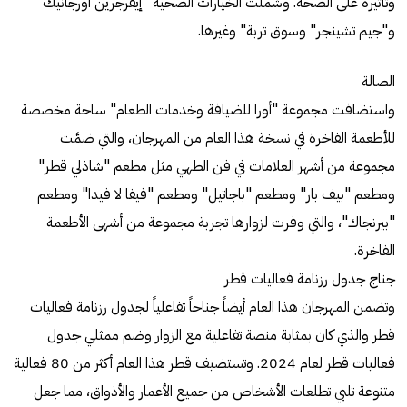
وتأثيره على الصحة. وشملت الخيارات الصحية "إيفرجرين أورجانيك"
و"جيم تشينجر" وسوق تربة" وغيرها.
الصالة
واستضافت مجموعة "أورا للضيافة وخدمات الطعام" ساحة مخصصة
للأطعمة الفاخرة في نسخة هذا العام من المهرجان، والتي ضمَّت
مجموعة من أشهر العلامات في فن الطهي مثل مطعم "شاذلي قطر"
ومطعم "بيف بار" ومطعم "باجاتيل" ومطعم "فيفا لا فيدا" ومطعم
"بيرنجاك"، والتي وفرت لزوارها تجربة مجموعة من أشهى الأطعمة
الفاخرة.
جناج جدول رزنامة فعاليات قطر
وتضمن المهرجان هذا العام أيضاً جناحاً تفاعلياً لجدول رزنامة فعاليات
قطر والذي كان بمثابة منصة تفاعلية مع الزوار وضم ممثلي جدول
فعاليات قطر لعام 2024. وتستضيف قطر هذا العام أكثر من 80 فعالية
متنوعة تلبي تطلعات الأشخاص من جميع الأعمار والأذواق، مما جعل