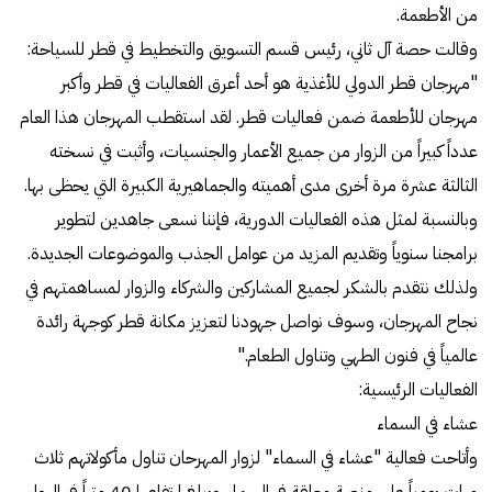
من الأطعمة.
وقالت حصة آل ثاني، رئيس قسم التسويق والتخطيط في قطر للسياحة:
"مهرجان قطر الدولي للأغذية هو أحد أعرق الفعاليات في قطر وأكبر
مهرجان للأطعمة ضمن فعاليات قطر. لقد استقطب المهرجان هذا العام
عدداً كبيراً من الزوار من جميع الأعمار والجنسيات، وأثبت في نسخته
الثالثة عشرة مرة أخرى مدى أهميته والجماهيرية الكبيرة التي يحظى بها.
وبالنسبة لمثل هذه الفعاليات الدورية، فإننا نسعى جاهدين لتطوير
برامجنا سنوياً وتقديم المزيد من عوامل الجذب والموضوعات الجديدة.
ولذلك نتقدم بالشكر لجميع المشاركين والشركاء والزوار لمساهمتهم في
نجاح المهرجان، وسوف نواصل جهودنا لتعزيز مكانة قطر كوجهة رائدة
عالمياً في فنون الطهي وتناول الطعام."
الفعاليات الرئيسية:
عشاء في السماء
وأتاحت فعالية "عشاء في السماء" لزوار المهرحان تناول مأكولاتهم ثلاث
مرات يومياً على منصة معلقة في السماء ويبلغ ارتفاعها 40 متراً في الهواء،