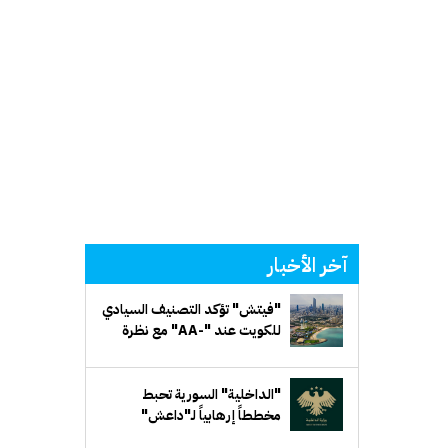
آخر الأخبار
"فيتش" تؤكد التصنيف السيادي
للكويت عند "-AA" مع نظرة
مستقبلية مستقرة
"الداخلية" السورية تحبط
مخططاً إرهابياً لـ"داعش"
يستهدف جهة حكومية في ريف