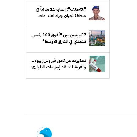
"التحالف": إصابة 11 مدنياً في
منطقة نجران جراء اعتداءات
إرهابية حوثية
7 كويتيين بين "أقوى 100 رئيس
تنفيذي في الشرق الأوسط"
تحذيرات من تحور فيروس إيبولا...
وأفريقيا تصعّد إجراءات الطوارئ