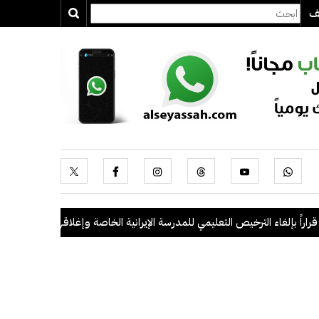
يف
 بإلغاء الترخيص التعليمي للمدرسة الإيرانية الخاصة وإغلاقها
.
"الداخلية": ضبط 56 مخالفاً في حملة أمنية مشتركة با