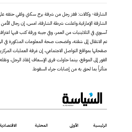
الشارقة- وكالات: قفز رجل من شرفة برج سكني ولقي حتفه على 
الشارقة الإماراتية.واعلنت شرطة الشارقة، امس، إن رجال الأمن 
آسيوي في الثلاثينيات من العمر، وفي جيبه ورقة كتب فيها اعترافا
تم الانتقال إلى شقته، واتضحت صحة المعلومات المذكورة في ا
صفحاتها بمواقع التواصل الاجتماعي، إن غرفة العمليات المركزية ت
الفور إلى الموقع، بينما حاولت فرق الإسعاف إنقاذ الرجل، ونقله
متأثراً بما لحق به من إصابات جراء السقوط.
الرئيسية
الأولى
المحلية
الاقتصادية