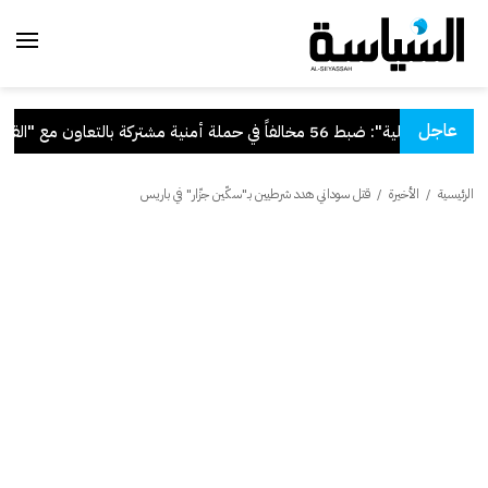
عاجل
.
"الداخلية": ضبط 56 مخالفاً في حملة أمنية مشتركة بالتعاون مع "القوى العاملة"
الرئيسية
/
الأخيرة
/
قتل سوداني هدد شرطيين بـ"سكّين جزّار" في باريس