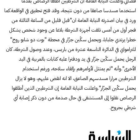
قضائي.واعلنت النيابة العامة أن الشرطيين أطلقا الرصاص بعدما
استخدما مسدسا صاعقا من دون نتيجة، وقد فتح تحقيق في الواقعة.كما
ورد في بيان اصدرته النيابة العامة ان"قبل قليل من الساعة الثالثة من
فجر أول من أمس تلقت أجهزة الشرطة بلاغا عن وجود شخص يشكل
خطرا يرتدي جلبابا، ويحمل سكّين جزّار في محطة "بوت دو شابو روج"
للترامواي في الدائرة التاسعة عشرة من باريس، وعند وصول الشرطة، كان
الرجل يحمل سكّين جزّار في يد ودفترا عليه كتابات بالعربية في اليد
الأخرى".وأنه "لم يمتثل لأوامرهم بإلقاء سلاحه، ورغم استخدام
الشرطيين مرارا مسدسهم الصاعق، الا انه انقض عليهم، وهو لا يزال
يحمل سكّين الجزّار".واعلنت النيابة العامة إن الشرطيين الذين أطلقوا
الرصاص نقلوا إلى المستشفى في حال صدمة من دون ذكر إصابة أي
شرطي بجروح.