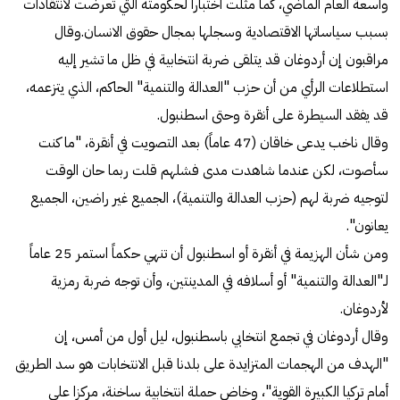
واسعة العام الماضي، كما مثلت اختباراً لحكومته التي تعرضت لانتقادات
بسبب سياساتها الاقتصادية وسجلها بمجال حقوق الانسان.وقال
مراقبون إن أردوغان قد يتلقى ضربة انتخابية في ظل ما تشير إليه
استطلاعات الرأي من أن حزب "العدالة والتنمية" الحاكم، الذي يتزعمه،
قد يفقد السيطرة على أنقرة وحتى اسطنبول.
وقال ناخب يدعى خاقان (47 عاماً) بعد التصويت في أنقرة، "ما كنت
سأصوت، لكن عندما شاهدت مدى فشلهم قلت ربما حان الوقت
لتوجيه ضربة لهم (حزب العدالة والتنمية)، الجميع غير راضين، الجميع
يعانون".
ومن شأن الهزيمة في أنقرة أو اسطنبول أن تنهي حكماً استمر 25 عاماً
لـ"العدالة والتنمية" أو أسلافه في المدينتين، وأن توجه ضربة رمزية
لأردوغان.
وقال أردوغان في تجمع انتخابي باسطنبول، ليل أول من أمس، إن
"الهدف من الهجمات المتزايدة على بلدنا قبل الانتخابات هو سد الطريق
أمام تركيا الكبيرة القوية"، وخاض حملة انتخابية ساخنة، مركزا على