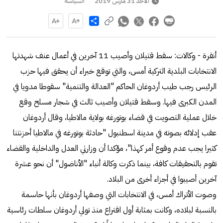
الأحد 31 مارس 2019
السياسة
Share
أنقرة - وكالات: سقط قتيلان وأصيب 11 آخرين في أعمال عنف شهدتها
الانتخابات البلدية التركية أمس، والتي توقع خبراء أن يحقق فيها حزب
الرئيس رجب طيب أردوغان الحاكم "العدالة والتنمية" سقوطا مدويا في
المدن الكبرى فيها. وسقط قتيلان وأصيب ثالث في شجار مسلح وقع
خلال عملية التصويت في قضاء بوتورغه بولاية مالاطيا، وقال أردوغان
عقب إدلائه بصوته في مدينة اسطنبول "حادثة بوتورغه في مالاطيا أحزنتنا
كثيرا يجب عدم وقوع أمر كهذا"، مؤكدا أن وزارتي العدل والداخلية والقضاء
تقوم بالتحقيقات كافة، بينما ذكرت وكالة أنباء "الأناضول" أن نحو عشرة
آخرين أصيبوا في أجزاء أخرى من البلاد.
وصوت الأتراك أمس، في الانتخابات التي وصفها أردوغان بأنها حاسمة
بالنسبة لبلاده، وكانت بمثابة أول اقتراع منذ تولي أردوغان سلطات رئاسية