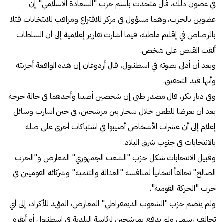
في غضون ذلك، قال متحدث باسم حزب "السعادة الاسلامي" إن
عضوين بالحزب، وهما مسؤول في مركز للاقتراع ومراقب للانتخابات قتلا
بالرصاص في إقليم ملطية، فيما أشارت تقارير إعلامية إلى أن السلطات
ألقت القبض على شخص.
وبعد أن أدلى بصوته في اسطنبول، قال أردوغان إن هذه الواقعة أحزنته
وأنها قيد التحقيق.
وفي ديار بكر، قال مصدر طبي إن شخصين أصيبا وأحدهما في حالة حرجة
بعد أن تعرضا للطعن خلال شجار بين مرشحين، في حين أشارت وسائل
إعلام إلى أن عشرات الأشخاص أصيبوا في اشتباكات أخرى على صلة
بالانتخابات في جنوب شرق البلاد.
وقبيل الانتخابات شكل حزب "الشعب الجمهوري" المعارض و"الحزب
الصالح" تحالفاً انتخابياً لمنافسة "العدالة والتنمية" وشركائه القوميين في
حزب "الحركة القومية".
ولم ينضم حزب "الشعوب الديمقراطي" المعارض، المؤيد للأكراد، إلى أي
تحالف رسمي ولم يدفع بمرشحين لرئاسة البلدية في اسطنبول أو أنقرة