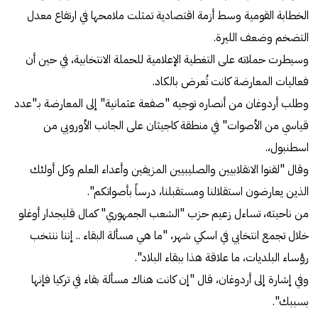
الخطابة القومية وسط أزمة اقتصادية تمثلت ملامحها في ارتفاع معدل
التضخم وضعف الليرة.
وسيطرت حملاته على التغطية الإعلامية للحملة الانتخابية، في حين أن
فعاليات المعارضة كانت تُعرض بالكاد.
وطلب أردوغان من أنصاره توجيه "صفعة عثمانية" إلى المعارضة بـ"عدد
قياسي من الأصوات" في منطقة كاجيثان على الجانب الأوروبي من
اسطنبول،.
وقال "لقنوا الانقلابيين والصليبيين المزيفين وأعداء العلم وكل أولئك
الذين يعارضون استقلالنا ومستقبلنا، درساً بأصواتكم".
من ناحيته، تساءل زعيم حزب "الشعب الجمهوري" كمال قليجدار أوغلو
خلال تجمع انتخابي في اسكي شهر، "ما هي مسألة البقاء .. إننا ننتخب
رؤساء البلديات، ما علاقة هذا ببقاء البلاد".
وفي إشارة إلى أردوغان، قال "إن كانت هناك مسألة بقاء في تركيا فإنها
بسببك".