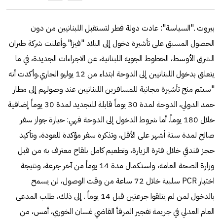
بيروت ـ"السياسة": عادت دولة قطر لتستقبل اللبنانيين من دون
الحصول المسبق على تأشيرة دخول إلى البلاد "فيزا".وأعلنت شركة طيران
الشرق الأوسط، الخطوط الجوية اللبنانية، عن الاجراءات الجديدة، في ما
يتعلق بدخول اللبنانيين إلى الدوحة ابتداء من 12 يوليو الجاري.وأكدت أنه
"سيتم منح تأشيرة مجانية للمسافرين اللبنانيين عند وصولهم إلى مطار
حمد الدولي، الدوحة لمدة 30 يوماً قابلة للتجديد لمدة 30 يوماً إضافية
خلال 180 يوماً. أما شروط الدخول إلى الدوحة فهي: حيازة جواز سفر
صالح لمدة ستة أشهر على الأقل، وتذكرة سفر مؤكدة للعودة، وتأكيد
حجز فندقي خلال فترة الزيارة، وتطعيم كامل بلقاح معترف به من قبل
وزارة الصحة العامة، واستكمال مدة 14 يوماً من آخر جرعة، ونتيجة
اختبار PCR سلبية خلال 72 ساعة من وقت الوصول، لن يسمح
بالدخول لمن لم يتلقوا جرعتين قبل 14 يوماً . إلى ذلك، طلب المدعي
العام العدلي في جريمة تفجير المرفأ القاضي غسان الخوري، أمس، من