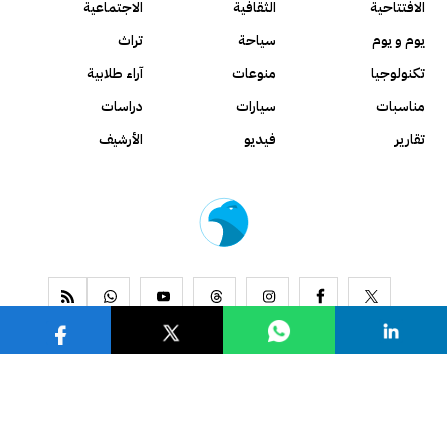
الافتتاحية
الثقافية
الاجتماعية
يوم و يوم
سياحة
تراث
تكنولوجيا
منوعات
آراء طلابية
مناسبات
سيارات
دراسات
تقارير
فيديو
الأرشيف
www.alseyassah.com
Copyright 2026, All Rights Reserved ©
Contact us
About us