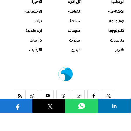
الرياضية
كل الآراء
الأخيرة
الافتتاحية
الثقافية
الاجتماعية
يوم و يوم
سياحة
تراث
تكنولوجيا
منوعات
آراء طلابية
مناسبات
سيارات
دراسات
تقارير
فيديو
الأرشيف
www.alseyassah.com
Copyright 2026, All Rights Reserved ©
Contact us
About us