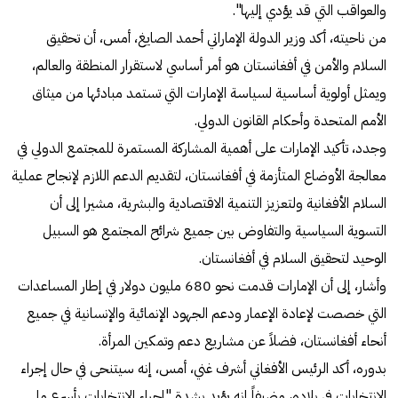
والعواقب التي قد يؤدي إليها".
من ناحيته، أكد وزير الدولة الإماراتي أحمد الصايغ، أمس، أن تحقيق
السلام والأمن في أفغانستان هو أمر أساسي لاستقرار المنطقة والعالم،
ويمثل أولوية أساسية لسياسة الإمارات التي تستمد مبادئها من ميثاق
الأمم المتحدة وأحكام القانون الدولي.
وجدد، تأكيد الإمارات على أهمية المشاركة المستمرة للمجتمع الدولي في
معالجة الأوضاع المتأزمة في أفغانستان، لتقديم الدعم اللازم لإنجاح عملية
السلام الأفغانية ولتعزيز التنمية الاقتصادية والبشرية، مشيرا إلى أن
التسوية السياسية والتفاوض بين جميع شرائح المجتمع هو السبيل
الوحيد لتحقيق السلام في أفغانستان.
وأشار، إلى أن الإمارات قدمت نحو 680 مليون دولار في إطار المساعدات
التي خصصت لإعادة الإعمار ودعم الجهود الإنمائية والإنسانية في جميع
أنحاء أفغانستان، فضلاً عن مشاريع دعم وتمكين المرأة.
بدوره، أكد الرئيس الأفغاني أشرف غني، أمس، إنه سيتنحى في حال إجراء
الانتخابات في بلاده، مضيفاً إنه يؤيد بشدة "إجراء الانتخابات بأسرع ما