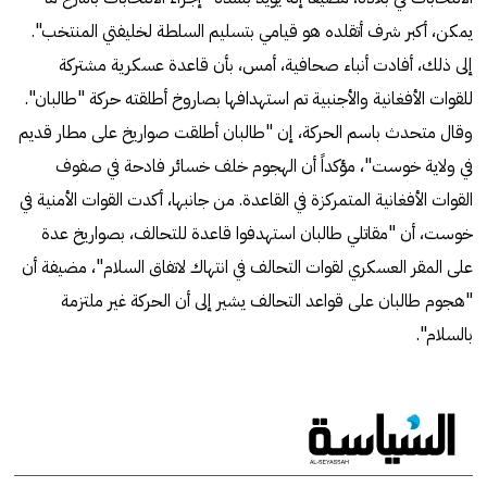
يمكن، أكبر شرف أتقلده هو قيامي بتسليم السلطة لخليفتي المنتخب".
إلى ذلك، أفادت أنباء صحافية، أمس، بأن قاعدة عسكرية مشتركة
للقوات الأفغانية والأجنبية تم استهدافها بصاروخ أطلقته حركة "طالبان".
وقال متحدث باسم الحركة، إن "طالبان أطلقت صواريخ على مطار قديم
في ولاية خوست"، مؤكداً أن الهجوم خلف خسائر فادحة في صفوف
القوات الأفغانية المتمركزة في القاعدة. من جانبها، أكدت القوات الأمنية في
خوست، أن "مقاتلي طالبان استهدفوا قاعدة للتحالف، بصواريخ عدة
على المقر العسكري لقوات التحالف في انتهاك لاتفاق السلام"، مضيفة أن
"هجوم طالبان على قواعد التحالف يشير إلى أن الحركة غير ملتزمة
بالسلام".