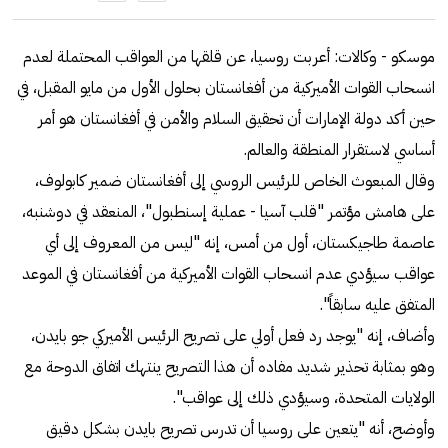
موسكو - وكالات: أعربت روسيا، عن قلقها من العواقب المحتملة لعدم
انسحاب القوات الأميركية من أفغانستان بحلول الأول من مايو المقبل، في
حين أكد دولة الإمارات أن تحقيق السلام والأمن في أفغانستان هو أمر
أساسي لاستقرار المنطقة والعالم.
وقال المبعوث الخاص للرئيس الروسي إلى أفغانستان ضمير كابولوف،
على هامش مؤتمر "قلب آسيا - عملية إسنطبول"، المنعقد في دوشنبه،
عاصمة طاجيكستان، أول من أمس، إنه "ليس من المعروف إلى أي
عواقب سيؤدي عدم انسحاب القوات الأميركية من أفغانستان في الموعد
المتفق عليه سابقاً".
وأضاف، إنه "يوجد رد فعل أولي على تصريح الرئيس الأميركي جو بايدن،
وهو بمثابة تحذير شديد مفاده أن هذا التصريح ينتهك اتفاق الدوحة مع
الولايات المتحدة، وسيؤدي ذلك إلى عواقب".
وأوضح، أنه "يتعين على روسيا أن تدرس تصريح بايدن بشكل دقيق