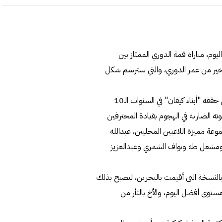
م، مباراة قمة الدوري الممتاز بين
ة في ختام منافسات الأسبوع الـ17 وقبل الأخير من عمر الدوري، والتي سترسم شكل
ويسعى "الأبيض" إلى تحقيق الفوز، والمحافظة على اللقب الذي حققه "أبناء كيفان" في السنوات الـ10
وته الضاربة في الهجوم بقيادة المحترفين
وعة مميزة اللاعبين المحليين، عبدالله
ومشعل طه ونواف الشمري وعبدالعزيز
بالنسخة التي أقيمت بالبحرين، ليصبح بذلك
ستوى أفضل اليوم، والأخ بالثأر من