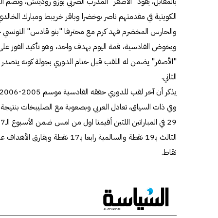
بالمقابل، يقود "الأصفر" المدرب الصربي بوزو روديتش، وتضم الكت
الكويتية في مقدمتهم ناصر بوخضرا وباقر خريبط ومبارك الخالد
والحارس المخضرم فهد كرم مع محترفا "بنو قادس" التونسي خالد
ويخوض القادسية، قمة اليوم بهدف واحد، وهو تأكيد الفوز على
الثاني.
يذكر أن آخر لقب للدوري حققه القادسية موسم 2005-2006 أي قبل 17 عاما.
نقاط.