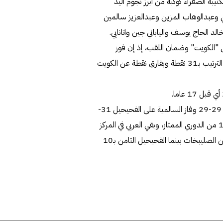
يبة الصفراء كوكبة من أبرز نجوم اليد
ي وعبدالوهاب المزين وعبدالعزيز سالمين
 الحاج يوسف والياباني جين واتانابي.
 "الكويت" وضمان اللقب، إذ إن فوز
"الأصفر" يضمن له اللقب قبل ختام الدوري بجولة كونه يتصدر الترتيب بـ31 نقطة وبفارق نقطة عن الكويت
وفي ذات السياق، تعادل العربي وبصعوبة مع الصليبخات بنتيجة 29-29 وفاز السالمية على الفحيحيل 31-
29 في المباراتين اللتين أقيمتا اول من امس ضمن الأسبوع الـ17 من الدوري الممتاز، وبقي العربي في المركز
الثالث بـ19 نقطة والسالمية رابعا بـ17 نقطة وبفارق الأهداف عن الصليبخات بينما الفحيحيل الثامن بـ10