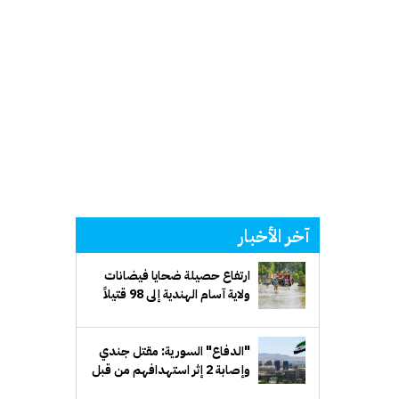
آخر الأخبار
ارتفاع حصيلة ضحايا فيضانات
ولاية آسام الهندية إلى 98 قتيلاً
"الدفاع" السورية: مقتل جندي
وإصابة 2 إثر استهدافهم من قبل
مجهولين شرق دير الزور