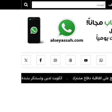
يف
 اتفاقية دفاع مشترك
.
الكويت تدين وتستنكر بشدة اعتداءات ميليشيا ال