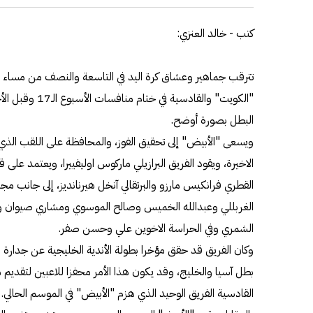
كتب - خالد العنزي:
تترقب جماهير وعشاق كرة اليد في التاسعة والنصف من مساء اليو
"الكويت" والقادسي
البطل بصورة أوضح.
الاخيرة، ويقود الفريق البرازيلي ماركوس اوليفييرا، ويعتمد على ق
القطري فرانكيس مارزو والبرتقالي آنخل هيرنانديز، إلى جانب مجم
الغربللي وعبدالله الخميس وصالح الموسوي ومشاري صيوان 
الشمري وفي الحراسة الاخوين علي وحسن صفر.
وكان الفريق قد حقق مؤخرا بطولة الأندية الخليجية عن جدارة 
بطل آسيا والخليج، وقد يكون هذا الأمر محفزا للاعبين لتقديم م
القادسية الفريق الوحيد الذي هزم "الأبيض" في الموسم الحالي.