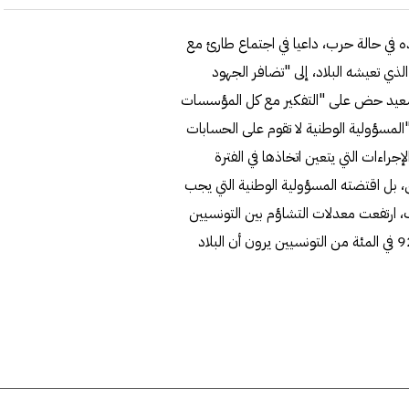
في حالة حرب، داعيا في اجتماع طارئ مع
ي تعيشه البلاد، إلى "تضافر الجهود
ن سعيد حض على "التفكير مع كل المؤسسات
المسؤولية الوطنية لا تقوم على الحسابات
إجراءات التي يتعين اتخاذها في الفترة
ى، بل اقتضته المسؤولية الوطنية التي يجب
لك، ارتفعت معدلات التشاؤم بين التونسيين
إلى مستويات غير مسبوقة، حيث كشفت شبكة "نسمة" أن 92.8 في المئة من التونسيين يرون أن البلاد