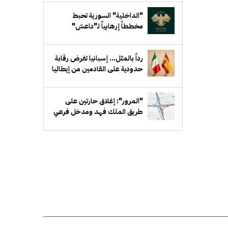
"الداخلية" السورية تحبط
مخططاً إرهابياً لـ"داعش"
يستهدف جهة حكومية في ريف
دمشق
رداً بالمثل... إسبانيا تفرض رقابة
حدودية على القادمين من إيطاليا
"المرور": إغلاق حارتين على
طريق الملك فهد ومدخل فرعي
مقابل بيان لمدة أسبوع