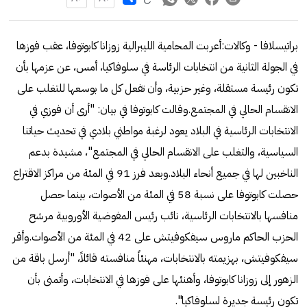
براتيسلافا - وكالات:أعربت المحامية الليبرالية زوزانا كابوتوفا، عقب فوزها
في الجولة الثانية من انتخابات الرئاسة في سلوفاكيا، أمس، عن عزمها بأن
تكون رئيسة مستقلة، وغير حزبية، وأن تفعل كل ما بوسعها للتغلب على
الانقسام الحالي في المجتمع.وقالت كابوتوفا في بيان: "أرى أن فوزي في
الانتخابات الرئاسية في البلاد يعود لرغبة مواطني بلادي في تحديث حياتنا
السياسية، والتغلب على الانقسام الحالي في المجتمع"، مشيدة بدعم
الناخبين لها في جميع أنحاء البلاد.وبعد فرز 91 في المئة من مراكز الاقتراع
حصلت كابوتوفا على نسبة 58 في المئة من الأصوات، بينما حصل
منافسها بالانتخابات الرئاسية، نائب رئيس المفوضية الأوروبية مرشح
الحزب الحاكم ماروس سيفكوفيتش على 42 في المئة من الأصوات.وأقر
سيفكوفيتش، بهزيمته بالانتخابات، مهنئاً منافسته قائلاً، "أرسل باقة من
الزهور إلى زوزانا كابوتوفا، وأهنئها على فوزها في الانتخابات، وأتمنى بأن
تكون رئيسة جديرة لسلوفاكيا".