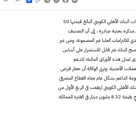
منحت وكالة كابيتال إنتلجنس للتصنيفات الائتمانية تقييماً لسندات البنك الأهلي الكويتي البالغ قيمتها 50
الوكالة في مذكرة بحثية صادرة ، إلى أن التصنيف
لالتزامات العليا غير المضمونة، ومن غير
بح البنك غير قابل للاستمرار على أساس
لمثل هذه الأوراق المالية؛ للدعم
لعملات الأجنبية. وترى الوكالة أن خطر فرض
ة الداعم بشكل عام تجاه القطاع المصرفي
ك الأهلي الكويتي ارتفعت في الربع الأول من