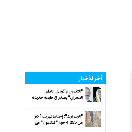
آخر الأخبار
"التثمين وأثره في التطور
العمراني" يصدر في طبعة جديدة
مَزيدة
"الجمارك": إحباط تهريب أكثر
من 4.255 حبة "كبتاغون" مع
مسافر قادم من سورية