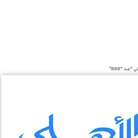
عند "BBB"