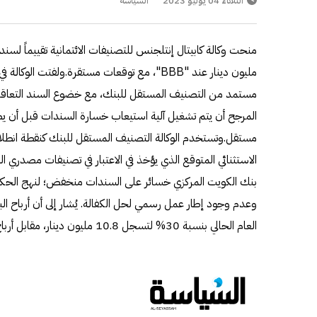
الثلاثاء 04 يوليو 2023
السياسة
مليون دينار عند "BBB"، مع توقعات مستقرة.ولفتت 
مستمد من التصنيف المستقل للبنك، مع خضوع السند التعاقدي ل
المرجح أن يتم تشغيل آلية استيعاب خسارة السندات قبل أن يص
مستقل.وتستخدم الوكالة التصنيف المستقل للبنك كنقطة انطلاق 
الاستثنائي المتوقع الذي يؤخذ في الاعتبار في تصنيفات مصدري ا
بنك الكويت المركزي خسائر على السندات منخفض؛ لنهج الحكوم
وعدم وجود إطار عمل رسمي لحل الكفالة. يُشار إلى أن أرباح البن
العام الحالي بنسبة 30% لتسجل 10.8 مليون دينار، مقابل أرباحٍ بقيمة 8.32 مليون دينار في الفترة المماثلة.