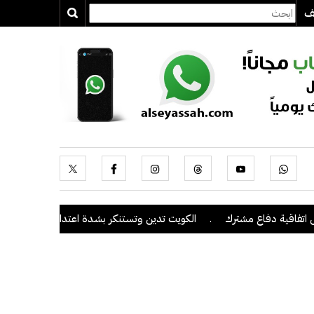
يف
ة دفاع مشترك
.
الكويت تدين وتستنكر بشدة اعتداءات ميليشيا الحوثي عل