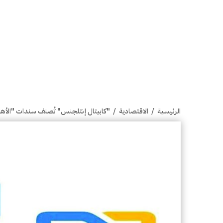
الرئيسية
/
الاقتصادية
/
"كابيتال إنتلجنس" تُصنف سندات "الأهلي "