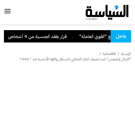
عاجل
.
قرار بفقد الجنسية من 9 أشخاص
.
وز
الرئيسية
/
الاقتصادية
/
"كابيتال إنتليجنس" تثبت تصنيف البنك الصناعي المستقل والقوة الأساسية عند " bbb+"