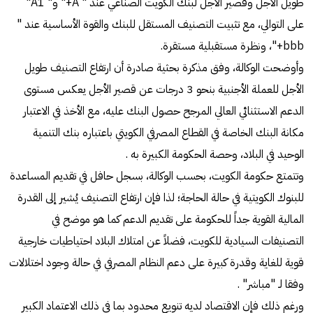
طويل الأجل وقصير الأجل لبنك الكويت الصناعي عند " A+" و" A1"
على التوالي، مع تثبيت التصنيف المستقل للبنك والقوة الأساسية عند "
bbb+"، ونظرة مستقبلية مستقرة.
وأوضحت الوكالة، وفق مذكرة بحثية صادرة أن ارتفاع التصنيف طويل
الأجل للعملة الأجنبية بنحو 3 درجات عن قصير الأجل يعكس مستوى
الدعم الاستثنائي العالي المرجح حصول البنك عليه، مع الأخذ في الاعتبار
مكانة البنك الخاصة في القطاع المصرفي الكويتي باعتباره بنك التنمية
الوحيد في البلاد، وحصة الحكومة الكبيرة به .
وتتمتع حكومة الكويت، بحسب الوكالة، بسجل حافل في تقديم المساعدة
للبنوك الكويتية في حالة الحاجة؛ لذا فإن ارتفاع التصنيف يُشير إلى القدرة
المالية القوية جداً للحكومة على تقديم الدعم كما هو موضح في
التصنيفات السيادية للكويت، فضلاً عن امتلاك البلاد احتياطيات خارجية
قوية للغاية وقدرة كبيرة على دعم النظام المصرفي في حالة وجود اختلالات
وفقا لـ "مباشر" .
ورغم ذلك فإن الاقتصاد لديه تنويع محدود بما في ذلك الاعتماد الكبير