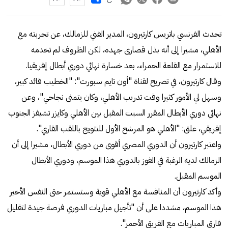
تحدث الفرنسي باتريس كارتيرون، المدير الفني للزمالك، عن تجربته مع
الأهلي، مشيرا إلى أنه بذل قصارى جهده، لكن الظروف لم تخدمه
للاستمرار مع القلعة الحمراء، بعد خسارة نهائي دوري أبطال إفريقيا.
وقال كارتيرون، في تصريح لقناة "أون تايم سبورت": "الخطيب قائد كبير،
وسهل لي الأمور كثيرا وقت تدريب الأهلي، وكان يتمنى نجاحي"، وعن
نهائي دوري الأبطال المقرر السبت المقبل بين الأهلي وكايزر تشيفز الجنوب
إفريقي، علق: "الأهلي هو المرشح الأول للتتويج باللقب القاري".
واعتبر كارتيرون أن الدوري المصري أقوى من دوري الأبطال، مشيرا إلى أن
الزمالك لديه الرغبة في الفوز بالدوري هذا الموسم، ودوري الأبطال
الموسم المقبل.
وأكد كارتيرون أن المنافسة مع الأهلي قوية وستستمر حتى النفس الأخير
هذا الموسم، مشددا على أن "تأجيل مباريات الدوري فرصة جيدة لتقليل
فارق المباريات مع الفريق الأحمر".