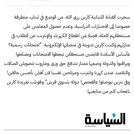
سخرت الفنانة اللبنانية كارين رزق الله، من الوضع في لبنان، متطرقة
خصوصا إلى الاختبارات الدراسية، وعدم حصول المعلمين على
مستحقاتهم كاملة، فضلا عن انقطاع الكهرباء والإنترنت عن الطلاب في
منازلهم.وكتبت كارين تدوينة في منصاتها الإلكترونية: "امتحانات رسمية؟
عأساس الأساتذة قابضين مستحقاتن تيحطوا الامتحانات ويصلحوا
ويراقبوا والدولة وضعها ممتاز تتدفع حق ورق ومازوت تتضويلن الصالات
والتلاميذ عندن كهربا وانترنت ومرتاحين نفسيا لان أهلن بأحسن حالاتن!
وفي بنزين تيوصلوا عالفحص! دولة بتسوى قرش".وقوبلت تغريدة كارين
باعجاب كثير من متابعيها.