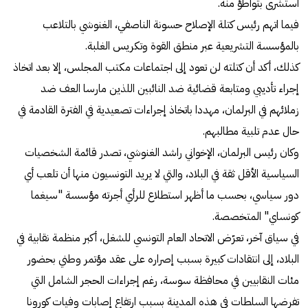
استشرى بتواطؤ منه.
فيما اتهم رئيس كتلة الإصلاح حسونة الناصفي، الغنوشي بالتلاعب
بالمؤسسة التشريعية عبر منطق القوة وتكريس الغلبة.
كذلك، أكد أن كتلته لن تعود إلى اجتماعات مكتب المجلس، إلا بعد اتخاذ
إجراء تأديبي ومتابعة قضائية ضد النائبين اللذين مارسا العف ضد
زملائهم في البرلمان، مهددا باتخاذ إجراءات تصعيدية في الفترة القادمة في
حال عدم تلبية مطالبهم.
وكان رئيس البرلمان، الإخواني راشد الغنوشي، تصدر قائمة الشخصيات
السياسية الأقل ثقة في البلاد، والتي لا يريد التونسيون منها أن تلعب أي
دور سياسي، بحسب ما أظهر استطلاع للرأي أجرته مؤسسة "سيغما
كونساي" المتخصصة.
في سياق آخر، تعرّض الاتحاد العام التونسي للشغل، أكبر منظمة نقابية في
البلاد، إلى انتقادات كبيرة بسبب إصراره على عقد مؤتمر وطني بحضور
مئات النقابيين في محافظة سوسة، رغم إجراءات الحجر الشامل التي
تفرضها السلطات في هذه المدينة بسبب ارتفاع إصابات وفيات كورونا