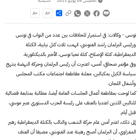
الخميس 08 يوليو 2021
السياسة
Share
تونس - وكالات: في استمرار للخلافات بين عدد من النواب في تونس
ورئيس البرلمان راشد الغنوشي، اتهمت ثلاث كتل نيابية، الكتلة
الديمقراطية، كتلة الإصلاح، كتلة تحيا تونس، الأخير بالديكتاتورية.
وفي مؤتمر صحافي، أمس، اعتبرت أن رئيس البرلمان وحركة النهضة ينتهج
سياسة الكيل بمكيالين، معلنة مقاطعة اجتماعات مكتب المجلس
وأشغال اللجان.
كما لوحت بمقاطعة أعمال الجلسات العامة أيضا، مطالبة بمتابعة قضائية
للنائبين اللذين اعتديا بالعنف على رئيسة الحزب الدستوري عبير موسي،
قبل أيام.
إلى ذلك، اعتبر أمين عام حركة الشعب والنائب بالكتلة الديمقراطية زهير
المغزاوي، أن البرلمان أصبح رهينة عند الغنوشي، مضيفا أن العنف