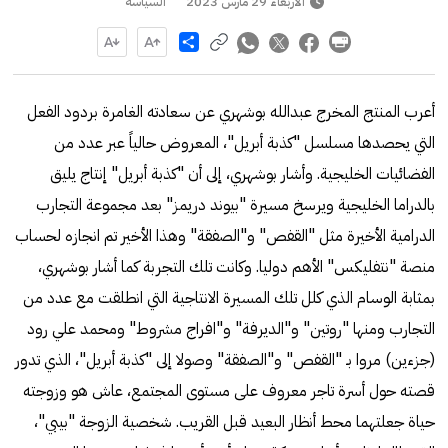
الأربعاء 29 مارس 2023
السياسة
Share
أعرب المنتج المخرج عبدالله بوشهري عن سعادته الغامرة بردود الفعل
التي يحصدها مسلسل "كذبة أبريل"، المعروض حالياً عبر عدد من
الفضائيات الخليجية. وأشار بوشهري، إلى أن "كذبة أبريل" إنتاج يليق
بالدراما الخليجية ويرسخ مسيرة "بيوند دريمز" بعد مجموعة التجارب
الدرامية الأخيرة مثل "القفص" و"الصفقة" وهذا الأخير تم انجازه لحساب
منصة "نتفليكس" الأهم دوليا. وكانت تلك التجربة كما أشار بوشهري،
بمثابة الوسام الذي كلل تلك المسيرة الانتاجية التي انطلقت مع عدد من
التجارب ومنها "روتين" و"الديرفة" و"افراج مشروط" ومحمد علي رود
(جزءين) مروا بـ "القفص" و"الصفقة" وصولا إلى "كذبة أبريل"، الذي تدور
قصته حول أسرة تاجر معروف على مستوى المجتمع، عاش هو وزوجته
حياة جعلتهما محط أنظار البعيد قبل القريب. شخصية الزوجة "بيبي"،