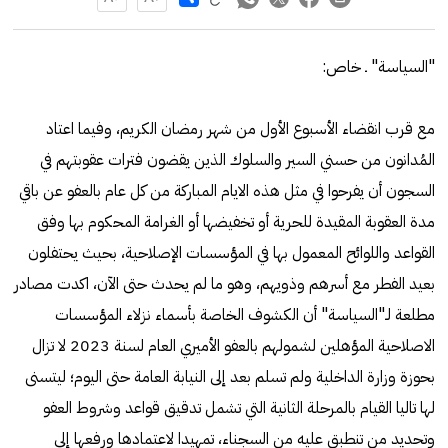
"السياسة" ـ خاص:
مع قرب انقضاء الأسبوع الأول من شهر رمضان الكريم، وفيما اعتاد
المُدانون من حسني السير والسلوك الذين يقضون فترات عقوبتهم في
السجون أن يفرحوا في مثل هذه الايام المباركة من كل عام بالعفو عن باقي
مدة العقوبة المقيدة للحرية أو تخفيضها أو الغرامة المحكوم بها وفق
القواعد واللوائح المعمول بها في المؤسسات الإصلاحية، بحيث يحتفلون
بعيد الفطر مع أسرهم وذويهم، وهو ما لم يحدث حتى الآن، اكدت مصادر
مطلعة لـ"السياسة" أن الكشوف الخاصة بأسماء نزلاء المؤسسات
الاصلاحية المؤهلين لشمولهم بالعفو الأميري العام لسنة 2023 لا تزال
بحوزة وزارة الداخلية ولم تسلم بعد إلى النيابة العامة حتى اليوم؛ ليتسنى
لها تاليا القيام بالمرحلة الثانية التي تشمل تدقيق قواعد وشروط العفو
وتحديد من تنطبق عليه من السجناء، تمهيدا لاعتمادها ورفعها إلى