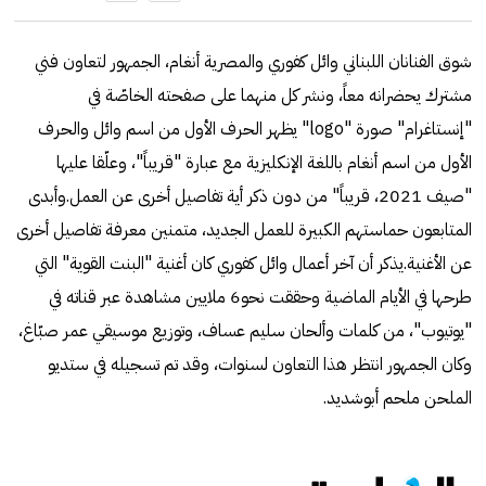
شوق الفنانان اللبناني وائل كفوري والمصرية أنغام، الجمهور لتعاون فني
مشترك يحضرانه معاً، ونشر كل منهما على صفحته الخاصّة في
"إنستاغرام" صورة "logo" يظهر الحرف الأول من اسم وائل والحرف
الأول من اسم أنغام باللغة الإنكليزية مع عبارة "قريباً"، وعلّقا عليها
"صيف 2021، قريباً" من دون ذكر أية تفاصيل أخرى عن العمل.وأبدى
المتابعون حماستهم الكبيرة للعمل الجديد، متمنين معرفة تفاصيل أخرى
عن الأغنية.يذكر أن آخر أعمال وائل كفوري كان أغنية "البنت القوية" التي
طرحها في الأيام الماضية وحققت نحو6 ملايين مشاهدة عبر قناته في
"يوتيوب"، من كلمات وألحان سليم عساف، وتوزيع موسيقي عمر صبّاغ،
وكان الجمهور انتظر هذا التعاون لسنوات، وقد تم تسجيله في ستديو
الملحن ملحم أبوشديد.