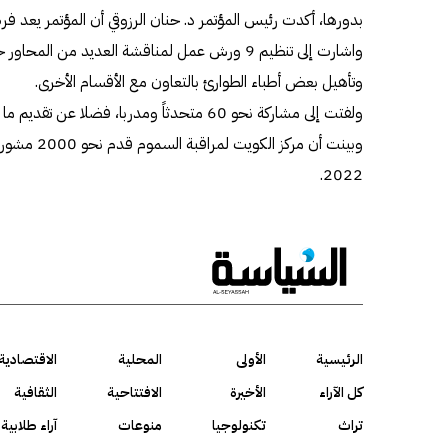
بدورها، أكدت رئيس المؤتمر د. حنان الرزوقي أن المؤتمر يعد فر
واشارت إلى تنظيم 9 ورش عمل لمناقشة العديد من ال
وتأهيل بعض أطباء الطوارئ بالتعاون مع الأقسام الأخرى.
ولفتت إلى مشاركة نحو 60 متحدثاً ومدربا، فضلا عن تقديم ما يزيد عن الـ30 بحثا علميا.
وبينت أن مركز
2022.
الرئيسية
الأولى
المحلية
الاقتصادية
كل الآراء
الأخيرة
الافتتاحية
الثقافية
تراث
تكنولوجيا
منوعات
آراء طلابية