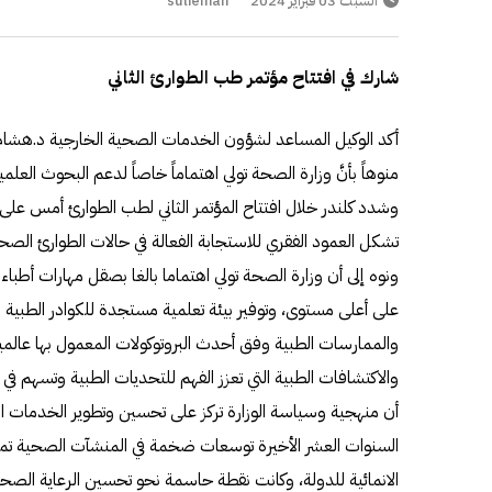
السبت 03 فبراير 2024
sulieman
شارك في افتتاح مؤتمر طب الطوارئ الثاني
أكد الوكيل المساعد لشؤون الخدمات الصحية الخارجية د.هشام كل
منوهاً بأنَّ وزارة الصحة تولي اهتماماً خاصاً لدعم البحوث العلمية
وشدد كلندر خلال افتتاح المؤتمر الثاني لطب الطوارئ أمس على ت
تشكل العمود الفقري للاستجابة الفعالة في حالات الطوارئ الصحي
ونوه إلى أن وزارة الصحة تولي اهتماما بالغا بصقل مهارات أطبا
على أعلى مستوى، وتوفير بيئة تعلمية مستجدة للكوادر الطبية 
والممارسات الطبية وفق أحدث البروتوكولات المعمول بها عالميا
والاكتشافات الطبية التي تعزز الفهم للتحديات الطبية وتسهم ف
أن منهجية وسياسة الوزارة تركز على تحسين وتطوير الخدما
السنوات العشر الأخيرة توسعات ضخمة في المنشآت الصحية تم
الانمائية للدولة، وكانت نقطة حاسمة نحو تحسين الرعاية الصحي