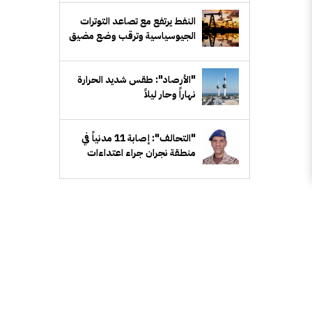
النفط يرتفع مع تصاعد التوترات
الجيوسياسية وترقب وضع مضيق
هرمز
"الأرصاد": طقس شديد الحرارة
نهاراً وحار ليلاً
"التحالف": إصابة 11 مدنياً في
منطقة نجران جراء اعتداءات
إرهابية حوثية